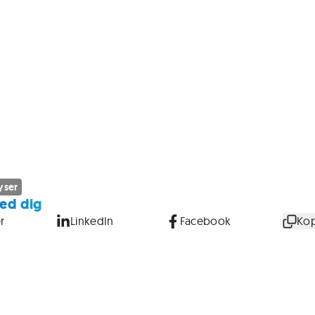
yser
ed dig
r
LinkedIn
Facebook
Kop