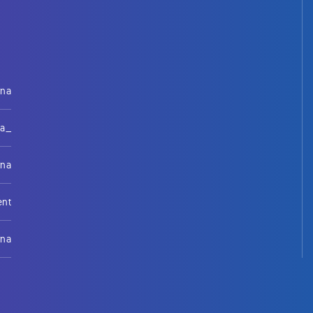
rna
na_
rna
ent
rna