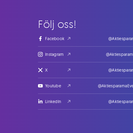
Följ oss!
Facebook
@Aktiespara
Instagram
@Aktiesparar
X
@Aktiespara
Youtube
@AktiespararnaEv
LinkedIn
@Aktiespara