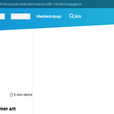
Logga in
ktiespararna
Medlemsservice
Bli medlem
r
Kunskap
Medlemskap
Sök
5
min lästid
mer att