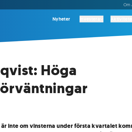
Om A
Nyheter
Investera
Aktivitete
qvist: Höga
förväntningar
 är inte om vinsterna under första kvartalet kom