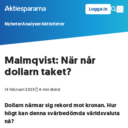
Logga in
Öpp
Nyheter
Analyser
Aktiviteter
Malmqvist: När når
dollarn taket?
14 februari 2023
6
min lästid
Dollarn närmar sig rekord mot kronan. Hur
högt kan denna svårbedömda världsvaluta
nå?