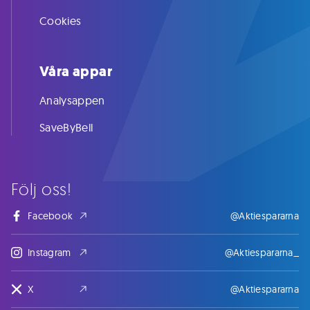
Cookies
Våra appar
Analysappen
SaveByBell
Följ oss!
Facebook
@Aktiespararna
Instagram
@Aktiespararna_
X
@Aktiespararna