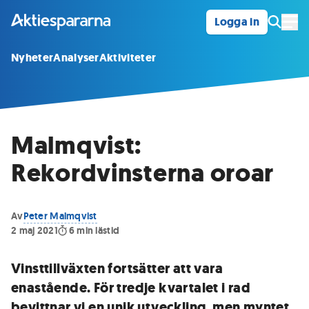
Logga in
Öpp
Nyheter
Analyser
Aktiviteter
Malmqvist:
Rekordvinsterna oroar
Av
Peter Malmqvist
2 maj 2021
6
min lästid
Vinsttillväxten fortsätter att vara
enastående. För tredje kvartalet i rad
bevittnar vi en unik utveckling, men myntet