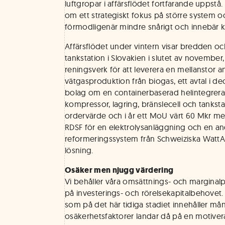
luftgropar i affärsflödet fortfarande uppstå. T
om ett strategiskt fokus på större system oc
förmodligenär mindre snårigt och innebär ko
Affärsflödet under vintern visar bredden och
tankstation i Slovakien i slutet av november
reningsverk för att leverera en mellanstor a
vätgasproduktion från biogas, ett avtal i 
bolag om en containerbaserad helintegrera
kompressor, lagring, bränslecell och tankst
ordervärde och i år ett MoU värt 60 Mkr me
RDSF för en elektrolysanläggning och en and
reformeringssystem från Schweiziska WattA
lösning.
Osäker men njugg värdering
Vi behåller våra omsättnings- och marginalp
på investerings- och rörelsekapitalbehovet
som på det här tidiga stadiet innehåller må
osäkerhetsfaktorer landar då på en motiver