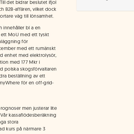
ill det bidrar beslutet ifjol
h B2B-affären, vilket dock
rtare väg till lönsamhet.
 innehåller bl a en
, ett MoU med ett tyskt
nläggning för
december med ett rumänskt
d enhet med elektrolysör,
ation med 177 Mkr i
d polska skogsförvaltaren
ra beställning av ett
nyWhere för en off-grid-
rognoser men justerar lite
. Vår kassaflödesberäkning
nga stora
ad kurs på närmare 3