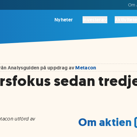
Om A
Nyheter
Investera
Aktivitete
 från Analysguiden på uppdrag av
Metacon
rsfokus sedan tredje
Om aktien 
etacon utförd av