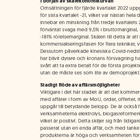
I början av skalekonomikurvan
Omsättningen för fjärde kvartalet 2022 uppg
för sista kvartalet -21, vilket var nästan hel
innebar en minskning från tredje kvartalets 
förväntat svaga med 9,5% i bruttomarginal
-181% rörelsemarginal. Skälen till detta är att
kommersialiseringsfasen för flera tekniker, vil
Dessutom påverkade kinesiska Covid-nedst
har blivit dyrare och kronans försvagning ha
svårt att ta extra betalt för de första proje
utan de måste ses som lite av demoprojekt
Stadigt flöde av affärsmöjligheter
Viktigare i det här stadiet är att det kommer e
med affärer i form av MoU, order, offerte
uppgår till betydande belopp. De är också 
verksamheterna elektrolys, biogasreformeri
vilket är positivt. Detta skiljer sig från tidiga
passerat utan en enda affär, och med tanke 
produkterna är höga och verksamheten fort