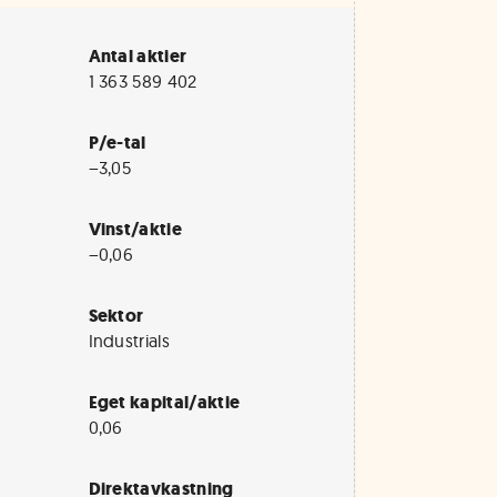
Antal aktier
1 363 589 402
P/e-tal
−3,05
Vinst/aktie
−0,06
Sektor
Industrials
Eget kapital/aktie
0,06
Direktavkastning