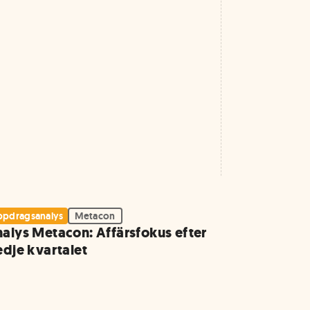
pdragsanalys
Metacon
alys Metacon: Affärsfokus efter
edje kvartalet