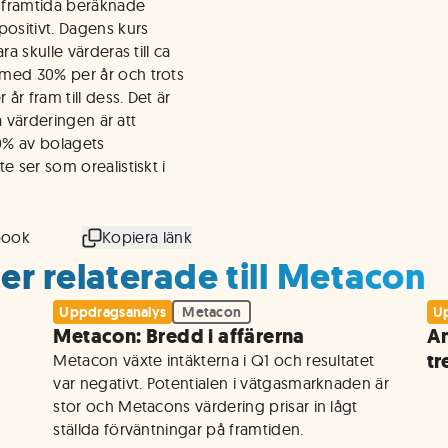
 framtida beräknade
positivt. Dagens kurs
a skulle värderas till ca
 med 30% per år och trots
år fram till dess. Det är
på värderingen är att
0% av bolagets
e ser som orealistiskt i
book
Kopiera länk
er relaterade till Metacon
Uppdragsanalys
Metacon
Up
Metacon: Bredd i affärerna
An
tr
Metacon växte intäkterna i Q1 och resultatet 
var negativt. Potentialen i vätgasmarknaden är 
stor och Metacons värdering prisar in lågt 
ställda förväntningar på framtiden.