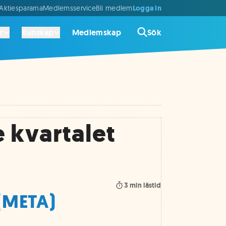
Logga in
ktiespararna
Medlemsservice
Bli medlem
r
Kunskap
Medlemskap
Sök
 kvartalet
3
min lästid
(META)