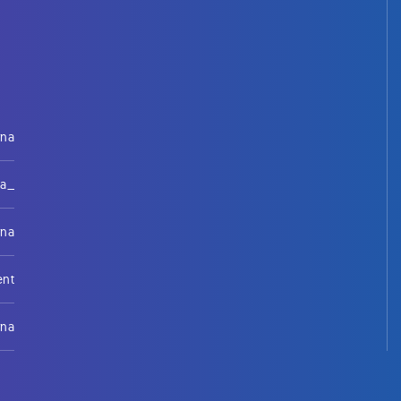
rna
na_
rna
ent
rna