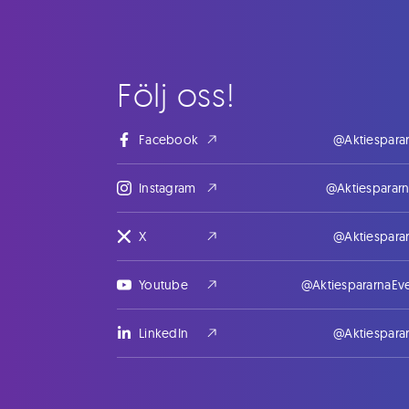
Följ oss!
Facebook
@Aktiespara
Instagram
@Aktiesparar
X
@Aktiespara
Youtube
@AktiespararnaEv
LinkedIn
@Aktiespara