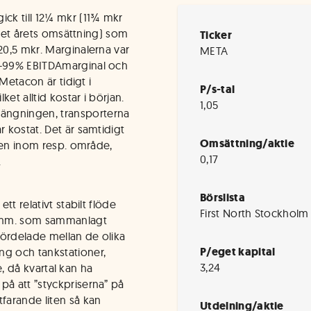
ick till 12¼ mkr (11¾ mkr
a det årets omsättning) som
Ticker
20,5 mkr. Marginalerna var
META
, -99% EBITDAmarginal och
 Metacon är tidigt i
P/s-tal
ket alltid kostar i början.
1,05
ängningen, transporterna
r kostat. Det är samtidigt
Omsättning/aktie
kten inom resp. område,
0,17
.
Börslista
tt relativt stabilt flöde
First North Stockholm
r, mm. som sammanlagt
fördelade mellan de olika
P/eget kapital
ng och tankstationer,
3,24
re, då kvartal kan ha
på att ”styckpriserna” på
farande liten så kan
Utdelning/aktie