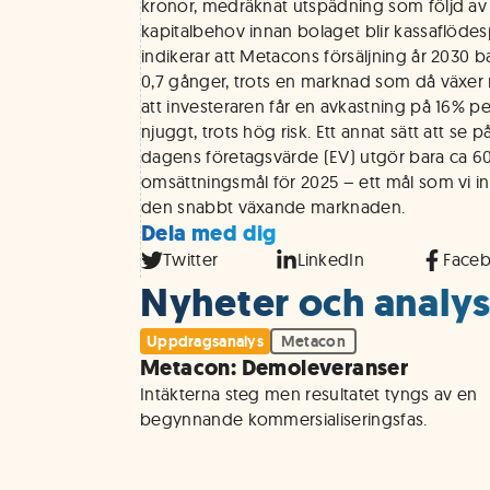
kronor, medräknat utspädning som följd av
kapitalbehov innan bolaget blir kassaflödes
indikerar att Metacons försäljning år 2030 bar
0,7 gånger, trots en marknad som då växer
att investeraren får en avkastning på 16% per 
njuggt, trots hög risk. Ett annat sätt att se 
dagens företagsvärde (EV) utgör bara ca 6
omsättningsmål för 2025 – ett mål som vi int
den snabbt växande marknaden.
Dela med dig
Twitter
LinkedIn
Face
Nyheter och analys
Uppdragsanalys
Metacon
Metacon: Demoleveranser
Intäkterna steg men resultatet tyngs av en 
begynnande kommersialiseringsfas.