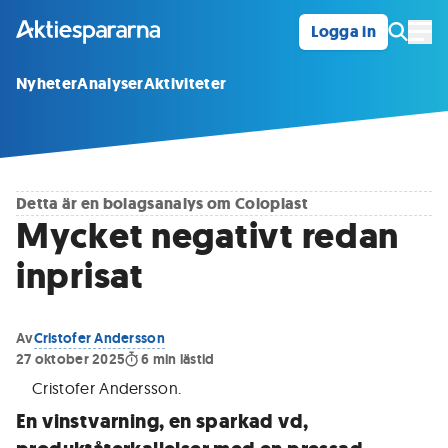
Logga in
Öpp
Nyheter
Analyser
Aktiviteter
Detta är en bolagsanalys om
Coloplast
Mycket negativt redan
inprisat
Av
Cristofer Andersson
27 oktober 2025
6
min lästid
Cristofer Andersson
.
En vinstvarning, en sparkad vd,