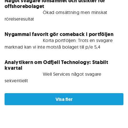
Något svagare lönsamhet och utsikter för
offshorebolaget
För medlemmar • 
Ökad omsättning men minskat 
rörelseresultat
Nygammal favorit gör comeback i portföljen
För medlemmar • 
Korta portföljen: Trots en svagare 
marknad kan vi inte motstå bolaget till p/e 5,4
Analytikern om Odfjell Technology: Stabilt
kvartal
För medlemmar • 
Well Services något svagare 
sekventiellt
Visa fler