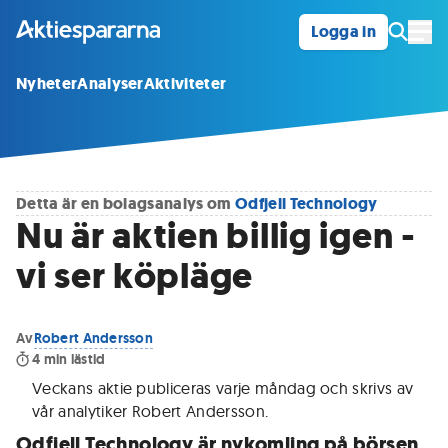
Logga in
Öpp
Nyheter
Analyser
Aktiviteter
Detta är en bolagsanalys om
Odfjell Technology
Nu är aktien billig igen -
vi ser köpläge
Av
Robert Andersson
4
min lästid
Veckans aktie publiceras varje måndag och skrivs av
vår analytiker Robert Andersson
.
Odfjell Technology är nykomling på börsen