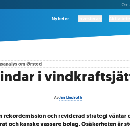
Om A
Nyheter
Investera
Aktivitete
agsanalys om
Ørsted
indar i vindkraftsjä
Av
Jan Lindroth
en rekordemission och reviderad strategi väntar 
rat och kanske vassare bolag. Osäkerheten är s