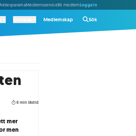
Logga in
ktiespararna
Medlemsservice
Bli medlem
r
Kunskap
Medlemskap
Sök
tten
6
min lästid
ett mer
tor men