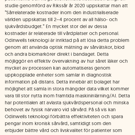
studie genomförd av Rikssår år 2020 uppskattar man att
”Sårrelaterade kostnader inom den industrialiserade
världen uppskattas till 2–4 procent av all hälso- och
sjukvårdsbudget.” En mycket stor del av dessa
kostnader är relaterade till vårdplatser och personal.
Odinwells teknologi är inriktad på att lösa detta problem
genom att använda optisk mätning av sårvätskor, blod
och andra biomarkörer direkt i bandaget. Detta
möjliggör en effektiv övervakning av hur såret läker och
mycket av processen kan automatiseras genom
uppkopplade enheter som samlar in diagnostisk
information på distans. Detta innebär att bolaget har
möjlighet att samla in stora mängder data vilket kommer
vara till stor nytta inom framtida maskininlärning/AI. Detta
har potentialen att avlasta sjukvårdspersonal och minska
behovet av fysisk närvaro vid sårvård. På så vis kan
Odinwells teknologi förbättra effektiviteten och spara
pengar inom kronisk sårvård, samtidigt som den
erbjuder bättre vård och livskvalitet för patienter som