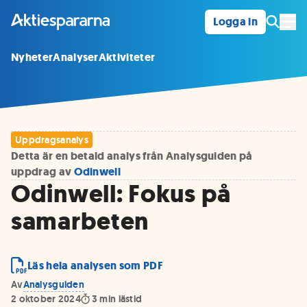
Logga in
Öpp
Nyheter
Analyser
Aktiviteter
Uppdragsanalys
Detta är en betald analys från Analysguiden på
uppdrag av
Odinwell
Odinwell: Fokus på
samarbeten
Läs hela analysen som PDF
Av
Analysguiden
2 oktober 2024
3
min lästid