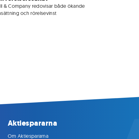
ell & Company redovisar både ökande 
sättning och rörelsevinst
Aktiespararna
Om Aktiespararna