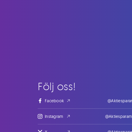
Följ oss!
Facebook
@Aktiespara
Instagram
@Aktiesparar
X
@Aktiespara