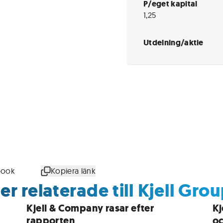
P/eget kapital
1,25
Utdelning/aktie
book
Kopiera länk
r relaterade till Kjell Gro
Kjell & Company rasar efter
Kj
rapporten
oc