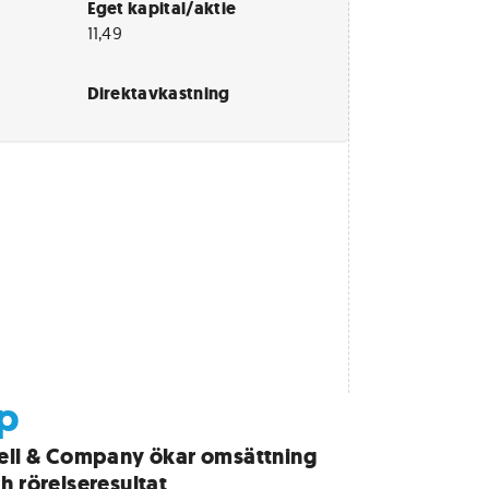
Eget kapital/aktie
11,49
Direktavkastning
up
ell & Company ökar omsättning
h rörelseresultat