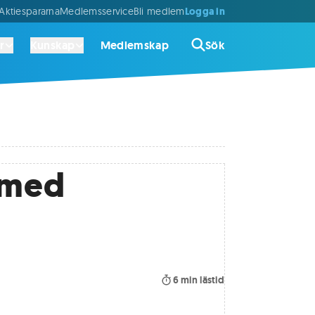
Logga in
ktiespararna
Medlemsservice
Bli medlem
r
Kunskap
Medlemskap
Sök
a med
6
min lästid