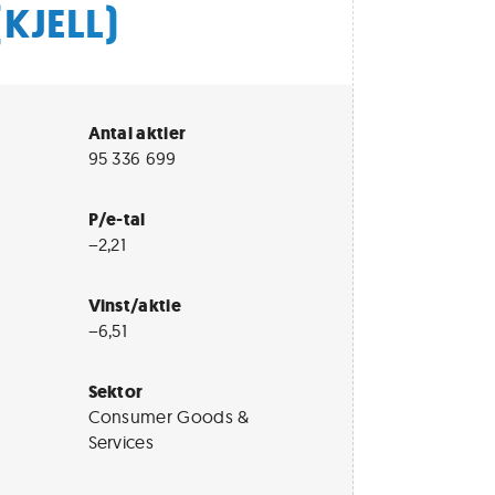
(KJELL)
Antal aktier
95 336 699
P/e-tal
−2,21
Vinst/aktie
−6,51
Sektor
Consumer Goods &
Services