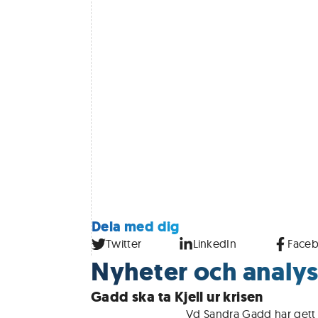
Dela med dig
Twitter
LinkedIn
Face
Nyheter och analyse
Gadd ska ta Kjell ur krisen
För medlemmar • 
Vd Sandra Gadd har gett 