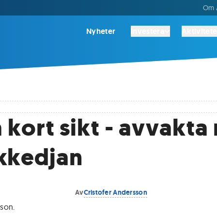
Om A
Nyheter
Investera
Aktivitete
 kort sikt - avvakt
kkedjan
Av
Cristofer Andersson
sson
.