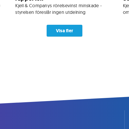
 
Kjell & Companys rörelsevinst minskade - 
Kj
styrelsen föreslår ingen utdelning
om
Visa fler