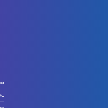
rna
na_
rna