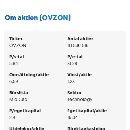
Om aktien (OVZON)
Ticker
Antal aktier
OVZON
111 530 516
P/s-tal
P/e-tal
5,84
31,28
Omsättning/aktie
Vinst/aktie
6,59
1,23
Börslista
Sektor
Mid Cap
Technology
P/eget kapital
Eget kapital/aktie
2,4
16,04
Utdelning/aktie
Direktavkastning