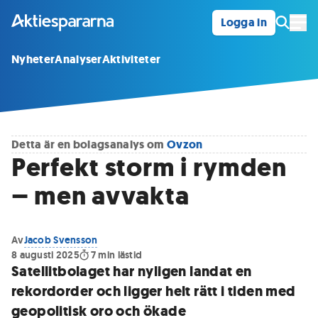
Logga in
Öpp
Nyheter
Analyser
Aktiviteter
Detta är en bolagsanalys om
Ovzon
Perfekt storm i rymden
– men avvakta
Av
Jacob Svensson
8 augusti 2025
7
min lästid
Satellitbolaget har nyligen landat en
rekordorder och ligger helt rätt i tiden med
geopolitisk oro och ökade