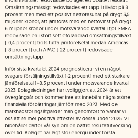
andra kvartalet redovisade bolaget ett positivt resultat.
Omsättningsmässigt redovisades ett tapp i tillväxt på 8
procent men med ett positivt nettoresultat på drygt 3,5
miljoner kronor, att jämföras med en nettovinst på drygt
6 miljoner kronor under motsvarande kvartal i fjol. EMEA
redovisade en i stort sett oförändrad omsättningstillväxt
(-0,4 procent) trots tuffa jämförelsetal medan Americas
(-8 procent) och APAC (-22 procent) redovisade
omsättningstapp.
Inför sista kvartalet 2024 prognosticerar vi en något
svagare försäljningstillväxt (-2 procent) med ett starkare
jämförelsetal (+8,5 procent) under motsvarande kvartal
2023. Bolagsledningen har tydliggjort att 2024 är ett
övergångsår och kommer inte att innebära några större
finansiella förbättringar jämfört med 2023. Med de
marknadsföringsåtgärder man genomfört förväntar vi
oss att se mer positiva effekter av dessa under 2025. Vi
bibehåller därför vår syn om en bättre resultatutveckling
över tid. Bolaget har lagt stor energi under första