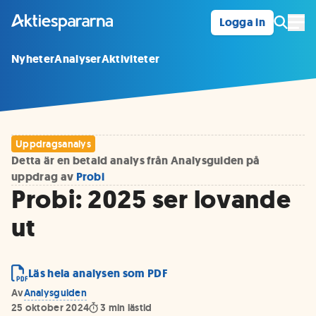
Logga in
Öpp
Nyheter
Analyser
Aktiviteter
Uppdragsanalys
Detta är en betald analys från Analysguiden på
uppdrag av
Probi
Probi: 2025 ser lovande
ut
Läs hela analysen som PDF
Av
Analysguiden
25 oktober 2024
3
min lästid