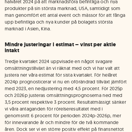
halvåret 2024 på att marknadsföra befintliga och nya
produkter på sin största marknad, USA, samtidigt som
man genomfört ett antal event och mässor för att fånga
upp befintliga och nya kunder på bolagets största
marknad i Asien, Kina.
Mindre justeringar i estimat – vinst per aktie
intakt
Tredje kvartalet 2024 uppvisade en något svagare
omsättningstillväxt än vi räknat med och vi har valt att
justera ner våra estimat för sista kvartalet. För helåret
2024p prognosticerar vi nu en oförändrad tillväxt jämfört
med 2023, en nedjustering med 4,5 procent. För 2025p
och 2026p justeras omsättningsprognoserna ned med
3,5 procent respektive 3 procent. Resultatmässigt sänker
vi våra antaganden för rörelseresultatet med i
genomsnitt 6 procent för perioden 2024p-2026p, mer
för innevarande år och mindre för de två kommande
åren. Dock ser vi en större positiv effekt på finansnettot