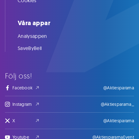
Cookies
Våra appar
Analysappen
SaveByBell
Följ oss!
Facebook
@Aktiespararna
Instagram
@Aktiespararna_
X
@Aktiespararna
Youtube
@AktiespararnaEvent