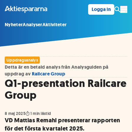
Logga in
Öpp
Nyheter
Analyser
Aktiviteter
Uppdragsanalys
Detta är en betald analys från Analysguiden på
uppdrag av
Railcare Group
Q1-presentation Railcare
Group
8 maj 2025
1
min lästid
VD Mattias Remahl presenterar rapporten
för det första kvartalet 2025.