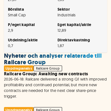
Börslista
Sektor
Small Cap
Industrials
P/eget kapital
Eget kapital/aktie
2,9
12,89
Utdelning/aktie
Direktavkastning
0,7
1,87
Nyheter och analyser relaterade till
Railcare Group
Uppdragsanalys
Railcare Group
Railcare Group: Awaiting new contracts
2026-06-18: Railcare delivered a strong Q1 with improved 
profitability and continued potential, but more new 
contracts are needed for the next clear share-price 
trigger.
Uppdragsanalys
Railcare Group