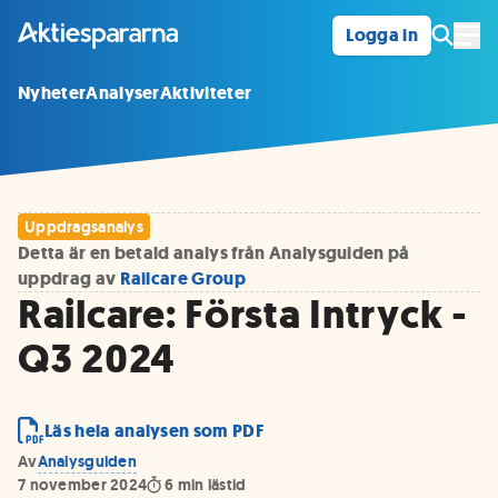
Logga in
Öpp
Nyheter
Analyser
Aktiviteter
Uppdragsanalys
Detta är en betald analys från Analysguiden på
uppdrag av
Railcare Group
Railcare: Första Intryck -
Q3 2024
Läs hela analysen som PDF
Av
Analysguiden
7 november 2024
6
min lästid