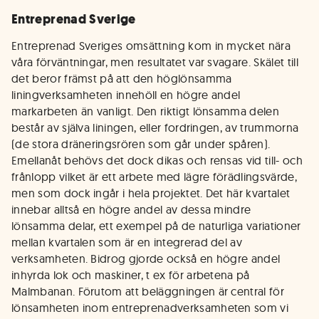
Entreprenad Sverige
Entreprenad Sveriges omsättning kom in mycket nära
våra förväntningar, men resultatet var svagare. Skälet till
det beror främst på att den höglönsamma
liningverksamheten innehöll en högre andel
markarbeten än vanligt. Den riktigt lönsamma delen
består av själva liningen, eller fordringen, av trummorna
(de stora dräneringsrören som går under spåren).
Emellanåt behövs det dock dikas och rensas vid till- och
frånlopp vilket är ett arbete med lägre förädlingsvärde,
men som dock ingår i hela projektet. Det här kvartalet
innebar alltså en högre andel av dessa mindre
lönsamma delar, ett exempel på de naturliga variationer
mellan kvartalen som är en integrerad del av
verksamheten. Bidrog gjorde också en högre andel
inhyrda lok och maskiner, t ex för arbetena på
Malmbanan. Förutom att beläggningen är central för
lönsamheten inom entreprenadverksamheten som vi