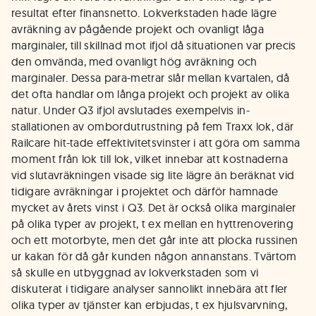
resultat efter finansnetto. Lokverkstaden hade lägre
avräkning av pågående projekt och ovanligt låga
marginaler, till skillnad mot ifjol då situationen var precis
den omvända, med ovanligt hög avräkning och
marginaler. Dessa para-metrar slår mellan kvartalen, då
det ofta handlar om långa projekt och projekt av olika
natur. Under Q3 ifjol avslutades exempelvis in-
stallationen av ombordutrustning på fem Traxx lok, där
Railcare hit-tade effektivitetsvinster i att göra om samma
moment från lok till lok, vilket innebar att kostnaderna
vid slutavräkningen visade sig lite lägre än beräknat vid
tidigare avräkningar i projektet och därför hamnade
mycket av årets vinst i Q3. Det är också olika marginaler
på olika typer av projekt, t ex mellan en hyttrenovering
och ett motorbyte, men det går inte att plocka russinen
ur kakan för då går kunden någon annanstans. Tvärtom
så skulle en utbyggnad av lokverkstaden som vi
diskuterat i tidigare analyser sannolikt innebära att fler
olika typer av tjänster kan erbjudas, t ex hjulsvarvning,