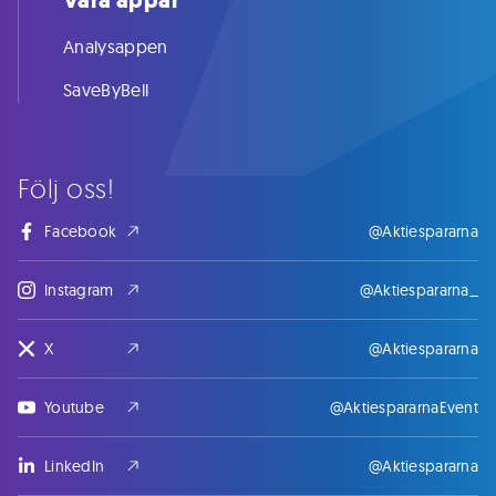
Våra appar
Analysappen
SaveByBell
Följ oss!
Facebook
@Aktiespararna
Instagram
@Aktiespararna_
X
@Aktiespararna
Youtube
@AktiespararnaEvent
LinkedIn
@Aktiespararna