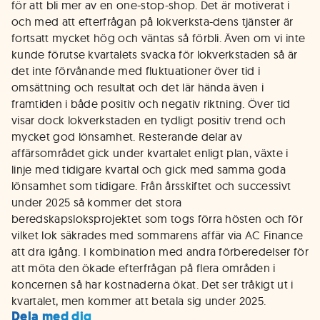
för att bli mer av en one-stop-shop. Det är motiverat i
och med att efterfrågan på lokverksta-dens tjänster är
fortsatt mycket hög och väntas så förbli. Även om vi inte
kunde förutse kvartalets svacka för lokverkstaden så är
det inte förvånande med fluktuationer över tid i
omsättning och resultat och det lär hända även i
framtiden i både positiv och negativ riktning. Över tid
visar dock lokverkstaden en tydligt positiv trend och
mycket god lönsamhet. Resterande delar av
affärsområdet gick under kvartalet enligt plan, växte i
linje med tidigare kvartal och gick med samma goda
lönsamhet som tidigare. Från årsskiftet och successivt
under 2025 så kommer det stora
beredskapsloksprojektet som togs förra hösten och för
vilket lok säkrades med sommarens affär via AC Finance
att dra igång. I kombination med andra förberedelser för
att möta den ökade efterfrågan på flera områden i
koncernen så har kostnaderna ökat. Det ser tråkigt ut i
kvartalet, men kommer att betala sig under 2025.
Dela med dig