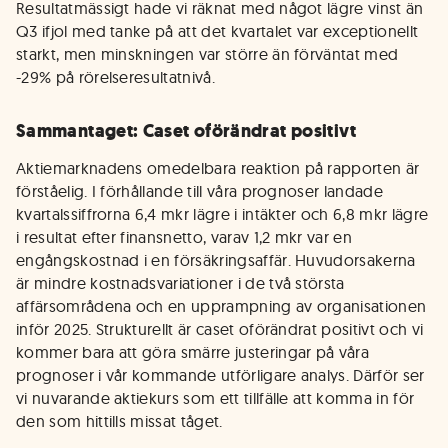
Resultatmässigt hade vi räknat med något lägre vinst än
Q3 ifjol med tanke på att det kvartalet var exceptionellt
starkt, men minskningen var större än förväntat med
-29% på rörelseresultatnivå.
Sammantaget: Caset oförändrat positivt
Aktiemarknadens omedelbara reaktion på rapporten är
förståelig. I förhållande till våra prognoser landade
kvartalssiffrorna 6,4 mkr lägre i intäkter och 6,8 mkr lägre
i resultat efter finansnetto, varav 1,2 mkr var en
engångskostnad i en försäkringsaffär. Huvudorsakerna
är mindre kostnadsvariationer i de två största
affärsområdena och en upprampning av organisationen
inför 2025. Strukturellt är caset oförändrat positivt och vi
kommer bara att göra smärre justeringar på våra
prognoser i vår kommande utförligare analys. Därför ser
vi nuvarande aktiekurs som ett tillfälle att komma in för
den som hittills missat tåget.