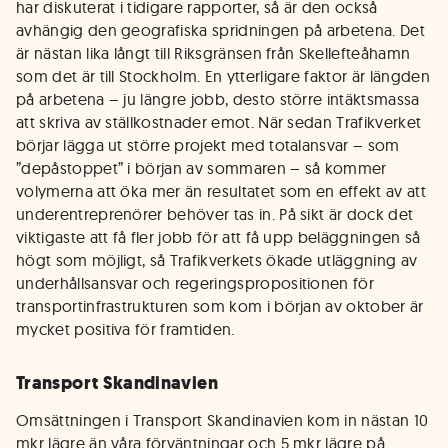
har diskuterat i tidigare rapporter, så är den också
avhängig den geografiska spridningen på arbetena. Det
är nästan lika långt till Riksgränsen från Skellefteåhamn
som det är till Stockholm. En ytterligare faktor är längden
på arbetena – ju längre jobb, desto större intäktsmassa
att skriva av ställkostnader emot. När sedan Trafikverket
börjar lägga ut större projekt med totalansvar – som
”depåstoppet” i början av sommaren – så kommer
volymerna att öka mer än resultatet som en effekt av att
underentreprenörer behöver tas in. På sikt är dock det
viktigaste att få fler jobb för att få upp beläggningen så
högt som möjligt, så Trafikverkets ökade utläggning av
underhållsansvar och regeringspropositionen för
transportinfrastrukturen som kom i början av oktober är
mycket positiva för framtiden.
Transport Skandinavien
Omsättningen i Transport Skandinavien kom in nästan 10
mkr lägre än våra förväntningar och 5 mkr lägre på