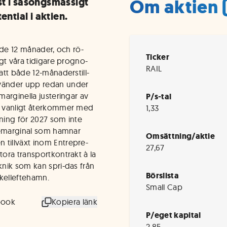
Om aktien 
st i säsongsmässigt
ential i aktien.
ande 12 månader, och rö-
Ticker
igt våra tidigare progno-
RAIL
att både 12-månaderstill-
 vänder upp redan under
marginella justeringar av
P/s-tal
om vanligt återkommer med
1,33
tning för 2027 som inte
lsemarginal som hamnar
Omsättning/aktie
 tillväxt inom Entrepre-
27,67
tora transportkontrakt à la
knik som kan spri-das från
Börslista
Skelleftehamn.
Small Cap
book
Kopiera länk
P/eget kapital
2,85