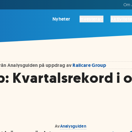
Om A
Nyheter
Investera
Aktivitete
 från Analysguiden på uppdrag av
Railcare Group
p: Kvartalsrekord i 
Av
Analysguiden