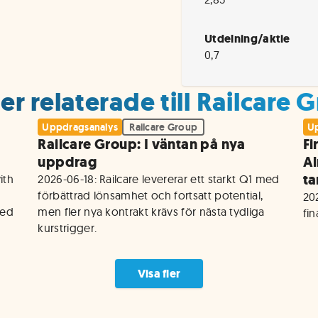
Utdelning/aktie
0,7
r relaterade till Railcare 
Uppdragsanalys
Railcare Group
Up
Railcare Group: I väntan på nya
Fi
uppdrag
Al
ta
th 
2026-06-18: Railcare levererar ett starkt Q1 med 
förbättrad lönsamhet och fortsatt potential, 
202
ed 
men fler nya kontrakt krävs för nästa tydliga 
fi
kurstrigger.
Visa fler