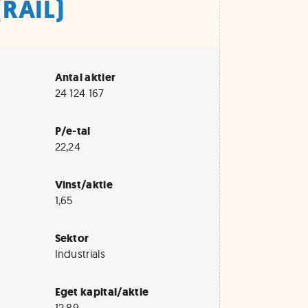
(RAIL)
Antal aktier
24 124 167
P/e-tal
22,24
Vinst/aktie
1,65
Sektor
Industrials
Eget kapital/aktie
12,89