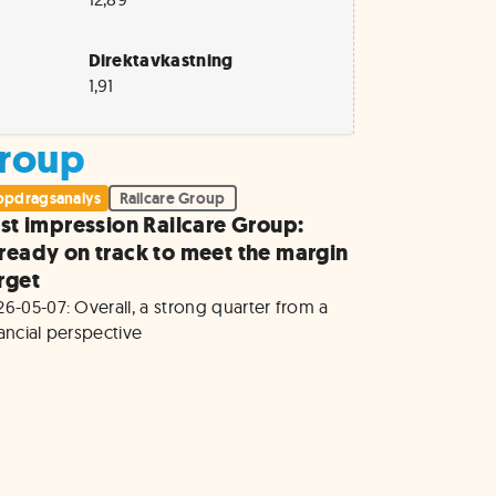
Direktavkastning
1,91
Group
pdragsanalys
Railcare Group
rst impression Railcare Group:
ready on track to meet the margin
rget
6-05-07: Overall, a strong quarter from a 
nancial perspective