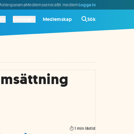
Logga in
ktiespararna
Medlemsservice
Bli medlem
r
Kunskap
Medlemskap
Sök
omsättning
1
min lästid