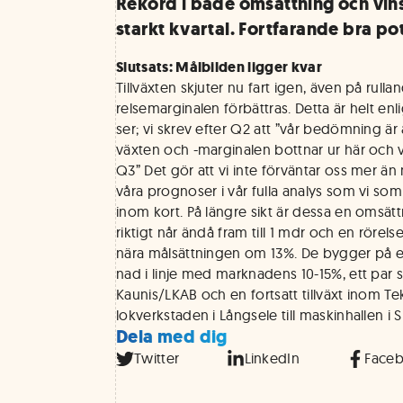
Rekord i både omsättning och vin
starkt kvartal. Fortfarande bra pot
Slutsats: Målbilden ligger kvar
Tillväxten skjuter nu fart igen, även på rull
relsemarginalen förbättras. Detta är helt enl
ser; vi skrev efter Q2 att ”vår bedömning är 
växten och -marginalen bottnar ur här och
Q3” Det gör att vi inte förväntar oss mer än 
våra prognoser i vår fulla analys som vi s
inom kort. På längre sikt är dessa en omsät
riktigt når ändå fram till 1 mdr och en röre
nära målsättningen om 13%. De bygger på en
nad i linje med marknadens 10-15%, ett par s
Kaunis/LKAB och en fortsatt tillväxt inom Te
lokverkstaden i Långsele till maskinhallen i 
Dela med dig
Twitter
LinkedIn
Face