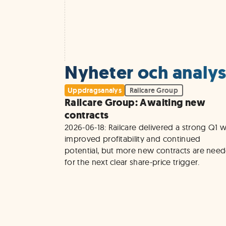
Nyheter och analyse
Uppdragsanalys
Railcare Group
Railcare Group: Awaiting new
contracts
2026-06-18: Railcare delivered a strong Q1 wi
improved profitability and continued 
potential, but more new contracts are need
for the next clear share-price trigger.