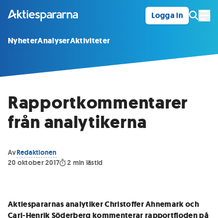
Logga in
Öpp
Nyheter
Analyser
Aktiviteter
Rapportkommentarer
från analytikerna
Av
Redaktionen
20 oktober 2017
2
min lästid
Aktiespararnas analytiker Christoffer Ahnemark och
Carl-Henrik Söderberg kommenterar rapportfloden på