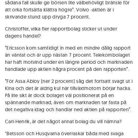
sådana fall skulle ge börsen lite välbehövligt bränsle för
att orka fortsätta klättra högre”. Volvo -aktien är i
skrivande stund upp dryga 7 procent.
Christoffer, vilka fler rapportbolag sticker ut under
dagens handel?
”Ericsson kom samtidigt in med en mindre dålig rapport
än väntat och är upp nästan 7 procent. Telekombolaget
har haft motvind under en längre period och marknaden
handlade upp aktien några procent på den rapporten”.
”För Assa Abloy (ner 2 procent) såg det fortsatt svagt ut i
Kina och det är aldrig kul när tillväxtmotorn börjar hacka.
På lite sikt är dock bolaget väl positionerat på en
spännande marknad, även om marknaden tar fasta på
det negativa idag och handlar ned aktien på rapporten”.
Carl-Henrik, är det något annat bolag du vill nämna?
"Betsson och Husqvarna överraskar båda med svaga