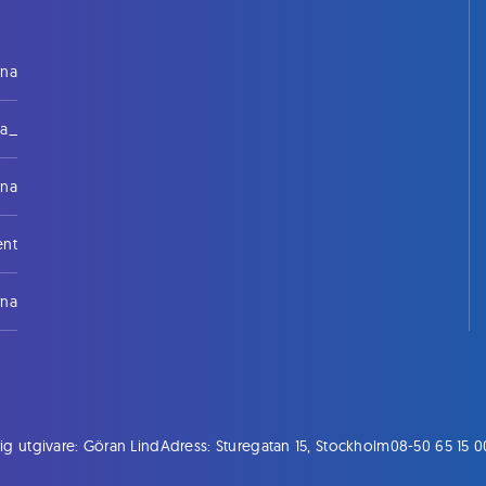
rna
na_
rna
ent
rna
ig utgivare: Göran Lind
Adress: Sturegatan 15, Stockholm
08-50 65 15 0