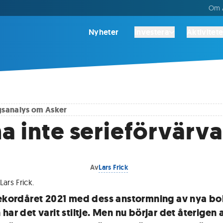
Om A
Nyheter
Investera
Aktivitete
agsanalys om
Asker
a inte serieförvärv
Av
Lars Frick
Lars Frick
.
rekordåret 2021 med dess anstormning av nya bola
har det varit stiltje. Men nu börjar det återigen a