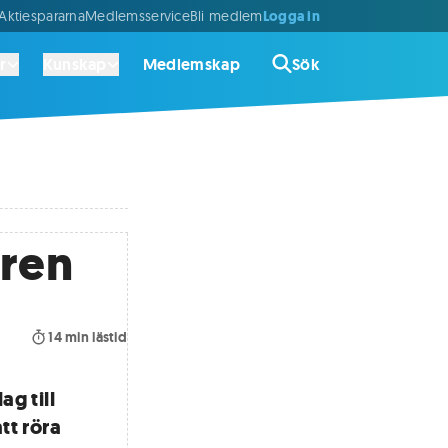
Logga in
ktiespararna
Medlemsservice
Bli medlem
r
Kunskap
Medlemskap
Sök
aren
14
min lästid
g till
tt röra