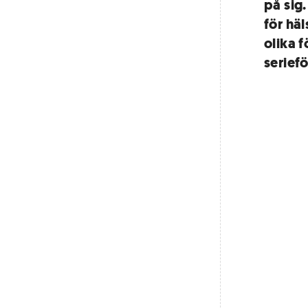
på sig
för hä
olika 
serief