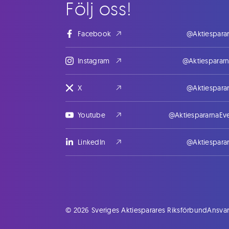
Följ oss!
Facebook
@Aktiespara
Instagram
@Aktiesparar
X
@Aktiespara
Youtube
@AktiespararnaEv
LinkedIn
@Aktiespara
© 2026 Sveriges Aktiesparares Riksförbund
Ansvar