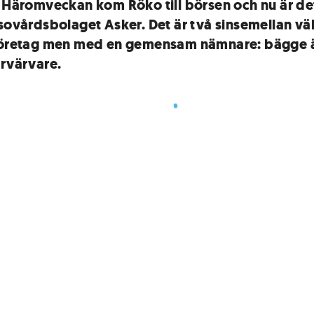
. Häromveckan kom Röko till börsen och nu är de
lsovårdsbolaget Asker. Det är två sinsemellan vä
företag men med en gemensam nämnare: bägge 
örvärvare.