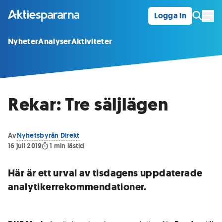
Logga in
Öpp
Nyheter
Analyser
Aktiviteter
Rekar: Tre säljlägen
Av
Nyhetsbyrån Direkt
16 juli 2019
1
min lästid
Här är ett urval av tisdagens uppdaterade
analytikerrekommendationer.