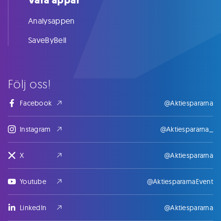
Våra appar
Analysappen
SaveByBell
Följ oss!
Facebook
@Aktiespararna
Instagram
@Aktiespararna_
X
@Aktiespararna
Youtube
@AktiespararnaEvent
LinkedIn
@Aktiespararna