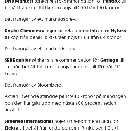
DNB Markets
sänker sin rekommendation för
Pandox
till
behåll från köp. Riktkursen höjs till 200 från 190 kronor.
Det framgår av ett marknadsbrev.
Kepler Cheuvreux
höjer sin rekommendation för
Nyfosa
till köp från behåll. Riktkursen höjs till 68 från 64 kronor.
Det framgår av ett marknadsbrev.
SEB Equities
sänker sin rekommendation för
Getinge
till
sälj från behåll. Riktkursen höjs samtidigt till 120 från 113
kronor.
Det framgår av Bloomberg.
Aktien i Getinge stängde på 149:40 kronor på måndagen
och den har gått upp med nästan 88 procent sedan
årsskiftet.
Jefferies International
höjer sin rekommendation för
Elekta
till behåll från underperform. Riktkursen höjs till