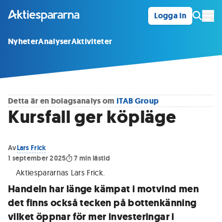
Logga in
Öpp
Nyheter
Analyser
Aktiviteter
Detta är en bolagsanalys om
ITAB Group
Kursfall ger köpläge
Av
Lars Frick
1 september 2025
7
min lästid
Aktiespararnas Lars Frick
.
Handeln har länge kämpat i motvind men
det finns också tecken på bottenkänning
vilket öppnar för mer investeringar i