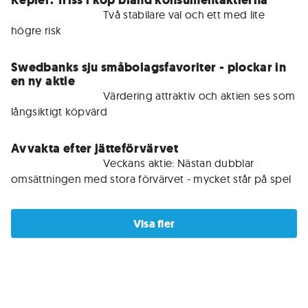
Kepler: Triss i köp bland konsumentaktierna
För medlemmar • 
Två stabilare val och ett med lite 
högre risk
Swedbanks sju småbolagsfavoriter - plockar in
en ny aktie
För medlemmar • 
Värdering attraktiv och aktien ses som 
långsiktigt köpvärd
Avvakta efter jätteförvärvet
För medlemmar • 
Veckans aktie: Nästan dubblar 
omsättningen med stora förvärvet - mycket står på spel
Visa fler