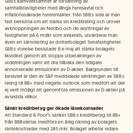
SBB:s kärnverksamhet är förvaltning av
samhällsfastigheter med långa hyresavtal och
inflationssäkrade hyresintäkter. Från SBB:s sida är man
fast beslutna om att stärka sin kreditrating och utöver
avknoppningen av Neobo och de avyttringar av
fastigheter på 6 mdkr som aviserats, utvärderar man
även en särnotering av dotterbolaget Sveafastigheter.
SBB:s styrelse beslutade 8:e maj att stärka bolagets
likviditet genom att stoppa utbetalningen av
utdelningen samt att dra tillbaka den tidigare
annonserade emissionen av D-aktier. Bakgrunden till
beslutet är den av S&P meddelade sänkningen av SBB:s
rating till BB+ med negativ outlook som medfört att det
ej varit möjligt att genomföra emissionen av D-aktier på
avsedda villkor.
Sänkt kreditbetyg ger ökade lånekostnader
Att Standard & Poor’s sänker SBB:s kreditbetyg till BB+
från BBBväntas medföra en årlig ökning av bolagets
räntekostnader med 285 mkr. Bolaget arbetar vidare