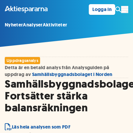
Logga in
Öpp
Nyheter
Analyser
Aktiviteter
Uppdragsanalys
Detta är en betald analys från Analysguiden på
uppdrag av
Samhällsbyggnadsbolaget i Norden
Samhällsbyggnadsbolage
Fortsätter stärka
balansräkningen
Läs hela analysen som PDF