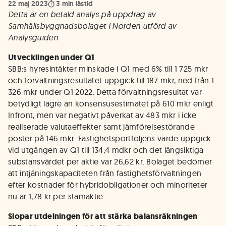
22 maj 2023
3
min lästid
Detta är en betald analys på uppdrag av
Samhällsbyggnadsbolaget i Norden utförd av
Analysguiden
Utvecklingen under Q1
SBB:s hyresintäkter minskade i Q1 med 6% till 1 725 mkr
och förvaltningsresultatet uppgick till 187 mkr, ned från 1
326 mkr under Q1 2022. Detta förvaltningsresultat var
betydligt lägre än konsensusestimatet på 610 mkr enligt
Infront, men var negativt påverkat av 483 mkr i icke
realiserade valutaeffekter samt jämförelsestörande
poster på 146 mkr. Fastighetsportföljens värde uppgick
vid utgången av Q1 till 134,4 mdkr och det långsiktiga
substansvärdet per aktie var 26,62 kr. Bolaget bedömer
att intjäningskapaciteten från fastighetsförvaltningen
efter kostnader för hybridobligationer och minoriteter
nu är 1,78 kr per stamaktie.
Slopar utdelningen för att stärka balansräkningen