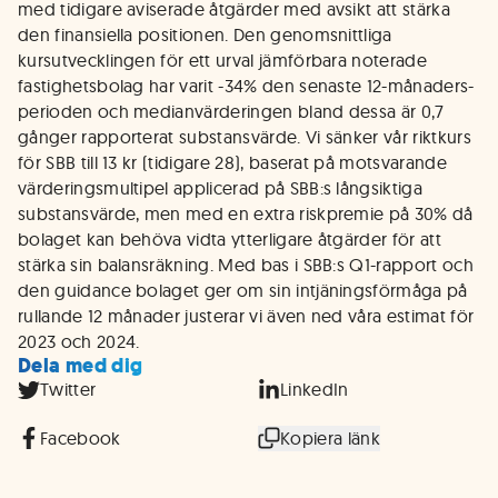
med tidigare aviserade åtgärder med avsikt att stärka
den finansiella positionen. Den genomsnittliga
kursutvecklingen för ett urval jämförbara noterade
fastighetsbolag har varit -34% den senaste 12-månaders-
perioden och medianvärderingen bland dessa är 0,7
gånger rapporterat substansvärde. Vi sänker vår riktkurs
för SBB till 13 kr (tidigare 28), baserat på motsvarande
värderingsmultipel applicerad på SBB:s långsiktiga
substansvärde, men med en extra riskpremie på 30% då
bolaget kan behöva vidta ytterligare åtgärder för att
stärka sin balansräkning. Med bas i SBB:s Q1-rapport och
den guidance bolaget ger om sin intjäningsförmåga på
rullande 12 månader justerar vi även ned våra estimat för
2023 och 2024.
Dela med dig
Twitter
LinkedIn
Facebook
Kopiera länk