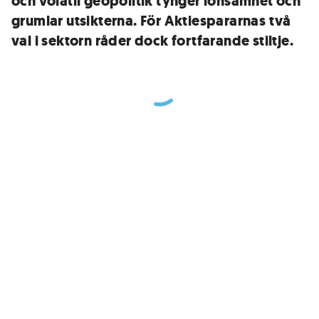
och volatil geopolitik tynger lönsamhet och
grumlar utsikterna. För Aktiespararnas två
val i sektorn råder dock fortfarande stiltje.