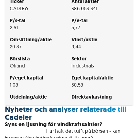
Ticker
Antal aktier
CADLRo
386 053 341
P/s-tal
P/e-tal
2,61
5,77
Omsättning/aktie
Vinst/aktie
20,87
9,44
Börslista
Sektor
Okänd
Industrials
P/eget kapital
Eget kapital/aktie
1,08
50,58
Utdelning/aktie
Direktavkastning
Nyheter och analyser relaterade till
Cadeler
Syns en ljusning för vindkraftsaktier?
För medlemmar • 
Har haft det tufft på börsen - kan 