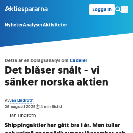
Logga in
Öpp
Nyheter
Analyser
Aktiviteter
Detta är en bolagsanalys om
Cadeler
Det blåser snålt - vi
sänker norska aktien
Av
Jan Lindroth
26 augusti 2025
4
min lästid
Jan Lindroth
.
Shippingaktier har gått bra i år. Men tullar