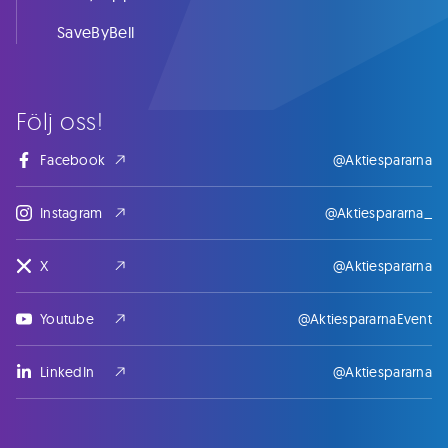
SaveByBell
Följ oss!
Facebook
@Aktiespararna
Instagram
@Aktiespararna_
X
@Aktiespararna
Youtube
@AktiespararnaEvent
LinkedIn
@Aktiespararna