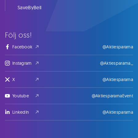
SaveByBell
Följ oss!
Facebook
@Aktiespararna
Instagram
@Aktiespararna_
X
@Aktiespararna
Youtube
@AktiespararnaEvent
LinkedIn
@Aktiespararna