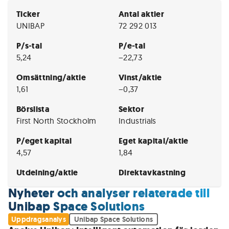
Ticker
Antal aktier
UNIBAP
72 292 013
P/s-tal
P/e-tal
5,24
−22,73
Omsättning/aktie
Vinst/aktie
1,61
−0,37
Börslista
Sektor
First North Stockholm
Industrials
P/eget kapital
Eget kapital/aktie
4,57
1,84
Utdelning/aktie
Direktavkastning
Nyheter och analyser relaterade till
Unibap Space Solutions
Uppdragsanalys
Unibap Space Solutions