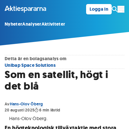
Logga in
Öpp
Nyheter
Analyser
Aktiviteter
Detta är en bolagsanalys om
Unibap Space Solutions
Som en satellit, högt i
det blå
Av
Hans-Olov Öberg
20 augusti 2025
6
min lästid
Hans-Olov Öberg
.
En högteknologisk tillväxtaktie med stora