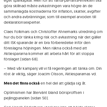
eget sparkapital. Men för att ränta-på-ränta-effekten ska
göra skillnad måste avkastningen vara högre än de
sammanlagda kostnaderna för inflation, skatter, avgifter
och andra avbränningar, som till exempel arvoden till
deklarationsexperter.
Claes Folkmars och Christoffer Ahnemarks utredning om
hur du bör tänka kring risk och avkastning när det gäller
ditt ISK-sparande är en bra förberedelse inför den
föreslagna höjningen. Men räkna också med att
Aktiespararna kommer att arbeta hårt för att stoppa
förslaget (sidan 68).
– Med vår kampanj vill vi få regeringen att tänka om. Din
röst är viktig, säger Joacim Olsson, Aktiespararnas vd.
Men det finns också
en hel del att glädja sig åt.
Optimismen har återvänt bland börsproffsen i
pejlingpanelen (sidan 50).