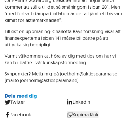
Carl-Henrik Söderberg utesluter inte att höjda räntor
kommer att ställa till det så småningom (sidan 28). Men
”med fortsatt dämpad inflation är det alltjämt ett trivsamt
klimat för aktiemarknaden”.
Till sist en uppmaning: Charlotta Bays forskning visar att
finansexperterna (sidan 14) måste bli bättre på att
uttrycka sig begripligt.
Varmt välkommen att höra av dig med tips om hur vi
kan bli bättre i vår kunskapsförmedling.
Synpunkter? Mejla mig på joel.holm@aktiespararna.se
(mailto:joel.holm@aktiespararna.se)
Dela med dig
Twitter
LinkedIn
Facebook
Kopiera länk