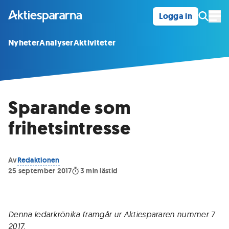
Logga in
Öpp
Nyheter
Analyser
Aktiviteter
Sparande som
frihetsintresse
Av
Redaktionen
25 september 2017
3
min lästid
Denna ledarkrönika framgår ur Aktiespararen nummer 7
2017.