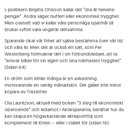
L-politikern Birgitta Ohlsson kallar det ”dra åt helvete-
pengar”. Andra säger buffert eller ekonomisk trygghet.
Men oavsett vad vi kallar våra personliga sparmål så
brukar syftet vara ungefär detsamma.
Sparande ökar vår frihet att själva bestämma över vår tid
och våra liv. Men det är också ett sätt, som Per
Westerberg formulerar det i sin förbundsledare, att ta
”ansvar både för sin egen och sina närmastes trygghet”.
(Sidan 64).
En dröm som kittlar många är en avkastning
motsvarande en vanlig månadslön. Det gäller inte minst
köpare av Trisslotter.
Ola Lauritzson, aktuell med boken ”3 steg till ekonomiskt
oberoende” och ledamot i Aktiespararna, berättar hur du
kan skapa en högavkastande aktieportfölj som
komplement till lönen – eller i stället för (sidan 16).