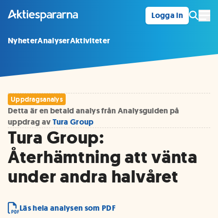
Logga in
Öpp
Nyheter
Analyser
Aktiviteter
Uppdragsanalys
Detta är en betald analys från Analysguiden på
uppdrag av
Tura Group
Tura Group:
Återhämtning att vänta
under andra halvåret
Läs hela analysen som PDF