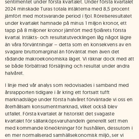
sentimentet under första kvartalet. Under första kvartalet
2024 minskade Turas totala intäkterna med 8,5 procent
jämfört med motsvarande period i fjol. Rörelseresultatet
under kvartalet hamnade på minus 1 miljon kronor, ett
tapp på 8 miljoner kronor jämfört med fjolårets första
kvartal. Intäkts- och resultatutvecklingen låg något lägre
än våra förväntningar – detta som en konsekvens av en
svagare bruttomarginal än förväntat men även det
rådande makroekonomiska läget. Vi räknar dock med att
se både förbättrad försäljning och resultat under andra
halvåret.
I linje med vår analys som redovisades i samband med
årsrapporten tidigare i år kring ett fortsatt tufft
marknadsläge under första halvåret förväntade vi oss en
återhållsam konsumentmarknad, vilket också blev
utfallet. Första kvartalet är historiskt det svagaste
kvartalet för sällanköpsvaruhandeln generellt sett men
med kommande löneökningar för hushållen, dessutom i
en mer normaliserad samhällsekonomisk miljö, ser vi