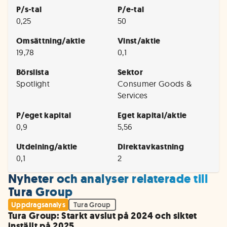
P/s-tal
P/e-tal
0,25
50
Omsättning/aktie
Vinst/aktie
19,78
0,1
Börslista
Sektor
Spotlight
Consumer Goods &
Services
P/eget kapital
Eget kapital/aktie
0,9
5,56
Utdelning/aktie
Direktavkastning
0,1
2
Nyheter och analyser relaterade till
Tura Group
Uppdragsanalys
Tura Group
Tura Group: Starkt avslut på 2024 och siktet
inställt på 2025