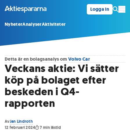
Logga in
Öpp
Nyheter
Analyser
Aktiviteter
Detta är en bolagsanalys om
Volvo Car
Veckans aktie: Vi sätter
köp på bolaget efter
beskeden i Q4-
rapporten
Av
Jan Lindroth
12 februari 2024
7
min lästid