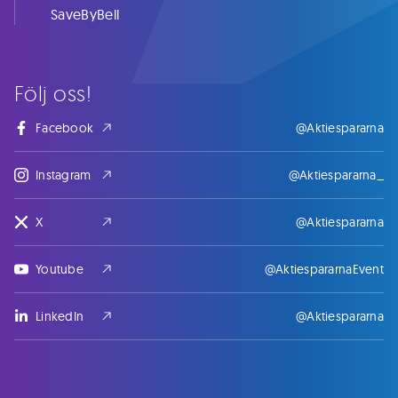
SaveByBell
Följ oss!
Facebook
@Aktiespararna
Instagram
@Aktiespararna_
X
@Aktiespararna
Youtube
@AktiespararnaEvent
LinkedIn
@Aktiespararna