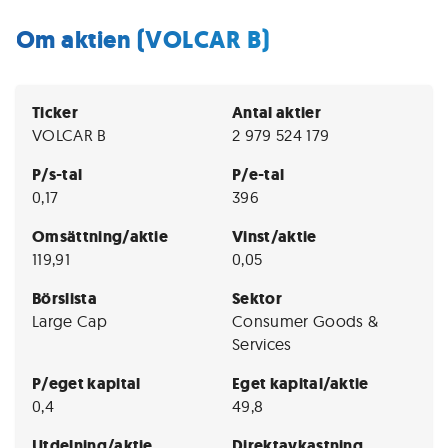
Om aktien (VOLCAR B)
Ticker
Antal aktier
VOLCAR B
2 979 524 179
P/s-tal
P/e-tal
0,17
396
Omsättning/aktie
Vinst/aktie
119,91
0,05
Börslista
Sektor
Large Cap
Consumer Goods &
Services
P/eget kapital
Eget kapital/aktie
0,4
49,8
Utdelning/aktie
Direktavkastning