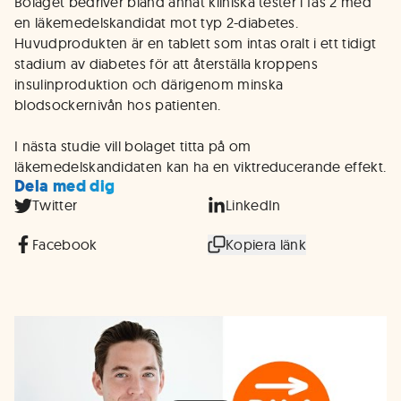
Bolaget bedriver bland annat kliniska tester i fas 2 med
en läkemedelskandidat mot typ 2-diabetes.
Huvudprodukten är en tablett som intas oralt i ett tidigt
stadium av diabetes för att återställa kroppens
insulinproduktion och därigenom minska
blodsockernivån hos patienten.
I nästa studie vill bolaget titta på om
läkemedelskandidaten kan ha en viktreducerande effekt.
Dela med dig
Twitter
LinkedIn
Facebook
Kopiera länk