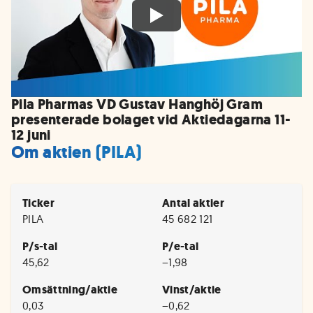
Pila Pharmas VD Gustav Hanghöj Gram
presenterade bolaget vid Aktiedagarna 11-
12 juni
Om aktien (PILA)
Ticker
Antal aktier
PILA
45 682 121
P/s-tal
P/e-tal
45,62
−1,98
Omsättning/aktie
Vinst/aktie
0,03
−0,62