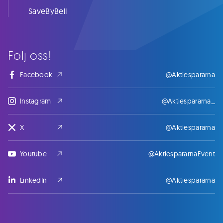
SaveByBell
Följ oss!
Facebook
@Aktiespararna
Instagram
@Aktiespararna_
X
@Aktiespararna
Youtube
@AktiespararnaEvent
LinkedIn
@Aktiespararna