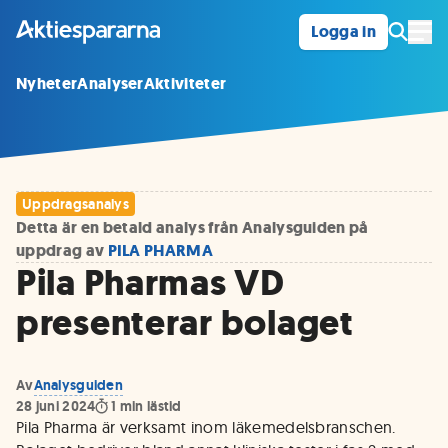
Logga in
Öpp
Nyheter
Analyser
Aktiviteter
Uppdragsanalys
Detta är en betald analys från Analysguiden på
uppdrag av
PILA PHARMA
Pila Pharmas VD
presenterar bolaget
Av
Analysguiden
28 juni 2024
1
min lästid
Pila Pharma är verksamt inom läkemedelsbranschen.