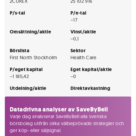
2CUREX
25 102 916
P/s-tal
P/e-tal
−17
Omsättning/aktie
Vinst/aktie
−0,1
Börslista
Sektor
First North Stockholm
Health Care
P/eget kapital
Eget kapital/aktie
−1 185,42
−0
Utdelning/aktie
Direktavkastning
Datadrivna analyser av SaveByBell
Varje dag analyserar SaveByBell alla svenska
börsbolag utifrån olika välbeprövade strategier och
ger köp- eller säljsignal.