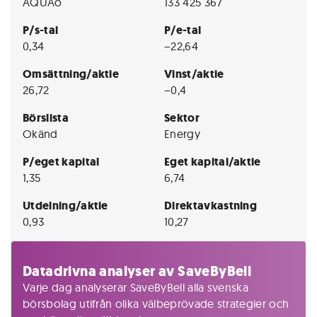
AQUAo
133 425 367
P/s-tal
P/e-tal
0,34
−22,64
Omsättning/aktie
Vinst/aktie
26,72
−0,4
Börslista
Sektor
Okänd
Energy
P/eget kapital
Eget kapital/aktie
1,35
6,74
Utdelning/aktie
Direktavkastning
0,93
10,27
Datadrivna analyser av SaveByBell
Varje dag analyserar SaveByBell alla svenska
börsbolag utifrån olika välbeprövade strategier och