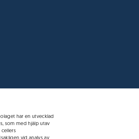
olaget har en utvecklad
es, som med hjälp utav
 cellers
akligen vid analys av