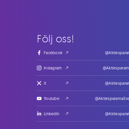
Följ oss!
Facebook
@Aktiespara
Instagram
@Aktiesparar
X
@Aktiespara
Youtube
@AktiespararnaEv
LinkedIn
@Aktiespara