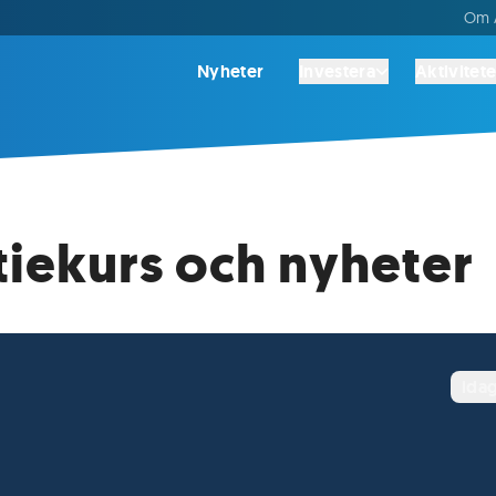
Om A
Nyheter
Investera
Aktivitete
tiekurs och nyheter
ida