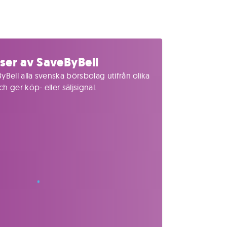
ser av SaveByBell
yBell alla svenska börsbolag utifrån olika
 ger köp- eller säljsignal.