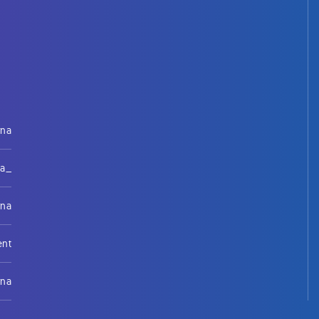
rna
na_
rna
ent
rna