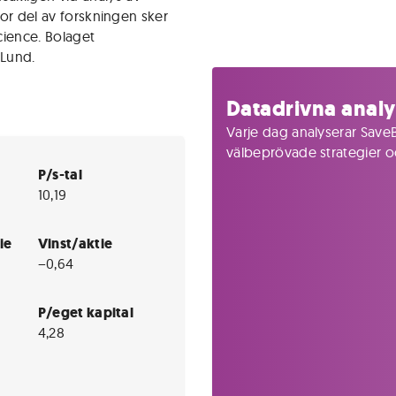
tor del av forskningen sker
cience. Bolaget
 Lund.
Datadrivna analy
Varje dag analyserar SaveB
välbeprövade strategier och
P/s-tal
10,19
ie
Vinst/aktie
−0,64
P/eget kapital
4,28