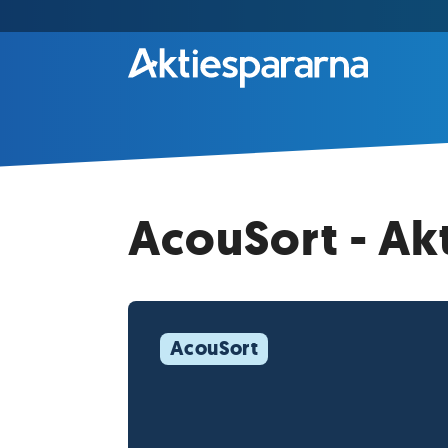
AcouSort - Ak
AcouSort