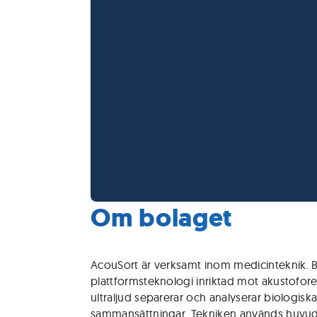
Om bolaget
AcouSort är verksamt inom medicinteknik. B
plattformsteknologi inriktad mot akustofor
ultraljud separerar och analyserar biologiska
sammansättningar. Tekniken används huvuds