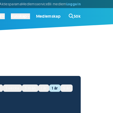
Logga in
ktiespararna
Medlemsservice
Bli medlem
r
Kunskap
Medlemskap
Sök
g
1 vecka
3 mån
i år
1 år
5 år