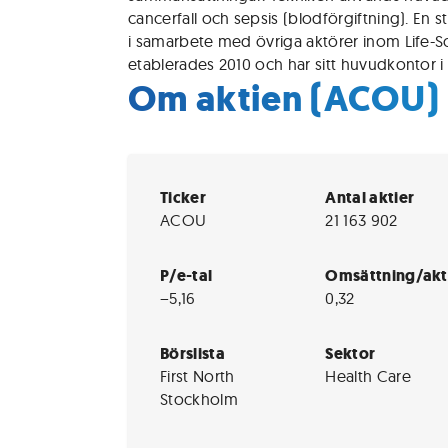
cancerfall och sepsis (blodförgiftning). En s
i samarbete med övriga aktörer inom Life-S
etablerades 2010 och har sitt huvudkontor i
Om aktien (ACOU)
Ticker
Antal aktier
ACOU
21 163 902
P/e-tal
Omsättning/akt
−5,16
0,32
Börslista
Sektor
First North
Health Care
Stockholm