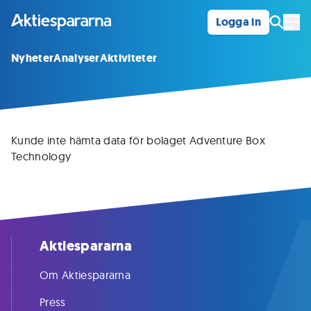
Logga in
Öpp
Nyheter
Analyser
Aktiviteter
Kunde inte hämta data för bolaget Adventure Box
Technology
Aktiespararna
Om Aktiespararna
Press