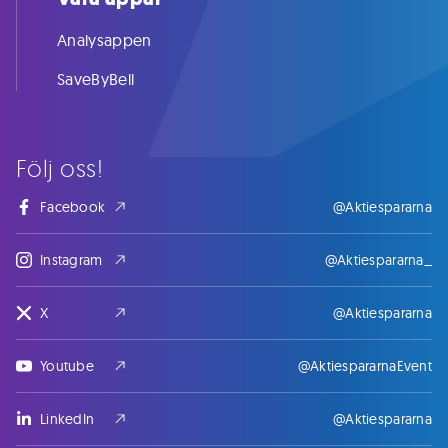
Analysappen
SaveByBell
Följ oss!
Facebook
@Aktiespararna
Instagram
@Aktiespararna_
X
@Aktiespararna
Youtube
@AktiespararnaEvent
LinkedIn
@Aktiespararna