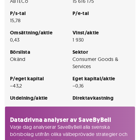
ABTECo
15 616 175
P/s-tal
P/e-tal
15,78
Omsättning/aktie
Vinst/aktie
0,43
1 930
Börslista
Sektor
Okänd
Consumer Goods &
Services
P/eget kapital
Eget kapital/aktie
−43,2
−0,16
Utdelning/aktie
Direktavkastning
Datadrivna analyser av SaveByBell
Varje dag analyserar SaveByBell alla svenska
börsbolag utifrån olika välbeprövade strategier och