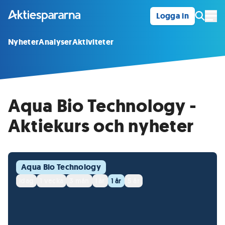
Logga in
Öpp
Nyheter
Analyser
Aktiviteter
Aqua Bio Technology -
Aktiekurs och nyheter
Aqua Bio Technology
idag
1 vecka
3 mån
i år
1 år
5 år