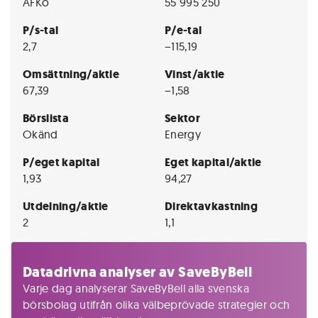
AFKo
55 995 250
P/s-tal
P/e-tal
2,7
−115,19
Omsättning/aktie
Vinst/aktie
67,39
−1,58
Börslista
Sektor
Okänd
Energy
P/eget kapital
Eget kapital/aktie
1,93
94,27
Utdelning/aktie
Direktavkastning
2
1,1
Datadrivna analyser av SaveByBell
Varje dag analyserar SaveByBell alla svenska
börsbolag utifrån olika välbeprövade strategier och