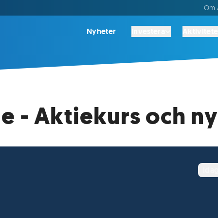
Om A
Nyheter
Investera
Aktivitete
ie - Aktiekurs och n
ida