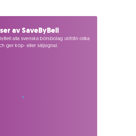
ser av SaveByBell
yBell alla svenska börsbolag utifrån olika
 ger köp- eller säljsignal.