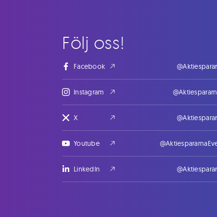
Följ oss!
Facebook
@Aktiespara
Instagram
@Aktiesparar
X
@Aktiespara
Youtube
@AktiespararnaEv
LinkedIn
@Aktiespara