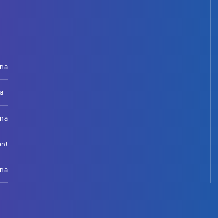
rna
na_
rna
ent
rna