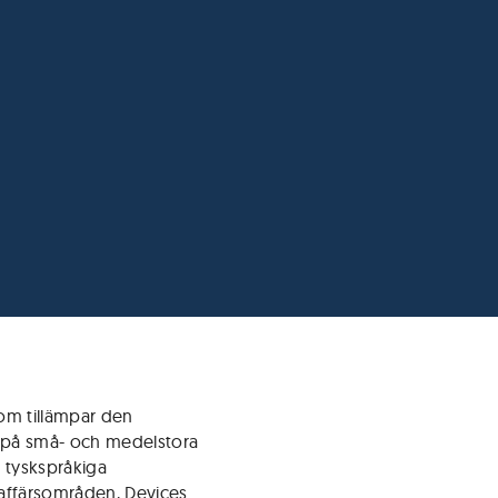
som tillämpar den
 på små- och medelstora
 tyskspråkiga
 affärsområden, Devices