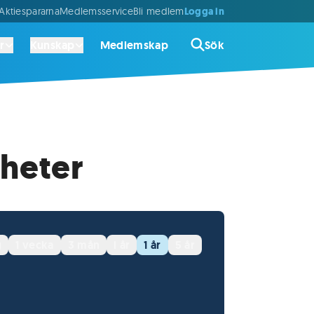
Logga in
ktiespararna
Medlemsservice
Bli medlem
r
Kunskap
Medlemskap
Sök
yheter
g
1 vecka
3 mån
i år
1 år
5 år