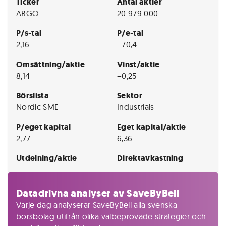
Ticker
Antal aktier
ARGO
20 979 000
P/s-tal
P/e-tal
2,16
−70,4
Omsättning/aktie
Vinst/aktie
8,14
−0,25
Börslista
Sektor
Nordic SME
Industrials
P/eget kapital
Eget kapital/aktie
2,77
6,36
Utdelning/aktie
Direktavkastning
Datadrivna analyser av SaveByBell
Varje dag analyserar SaveByBell alla svenska
börsbolag utifrån olika välbeprövade strategier och