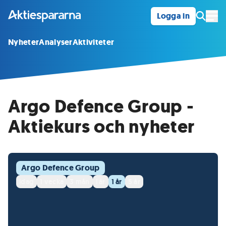
Logga in
Öpp
Nyheter
Analyser
Aktiviteter
Argo Defence Group -
Aktiekurs och nyheter
Argo Defence Group
idag
1 vecka
3 mån
i år
1 år
5 år