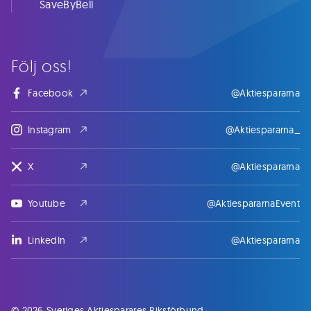
SaveByBell
Följ oss!
Facebook
@Aktiespararna
Instagram
@Aktiespararna_
X
@Aktiespararna
Youtube
@AktiespararnaEvent
LinkedIn
@Aktiespararna
© 2026 Sveriges Aktiesparares Riksförbund