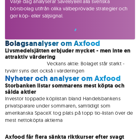
Varje dag analyserar SaveByBell alla svenska
börsbolag utifrån olika välbeprövade strategier och
ger köp- eller säljsignal.
Bolagsanalyser om Axfood
Livsmedelsjätten erbjuder mycket - men inte en
attraktiv värdering
För medlemmar • 
Veckans aktie: Bolaget står starkt - 
tyvärr syns det också i värderingen
Nyheter och analyser om Axfood
Storbanken listar sommarens mest köpta och
sålda aktier
Investor toppade köplistan bland Handelsbankens 
privatsparare under sommaren, samtidigt som 
amerikanska SpaceX tog plats på topp tio-listan över de 
mest nettoköpta aktierna
Axfood får flera sänkta riktkurser efter svagt