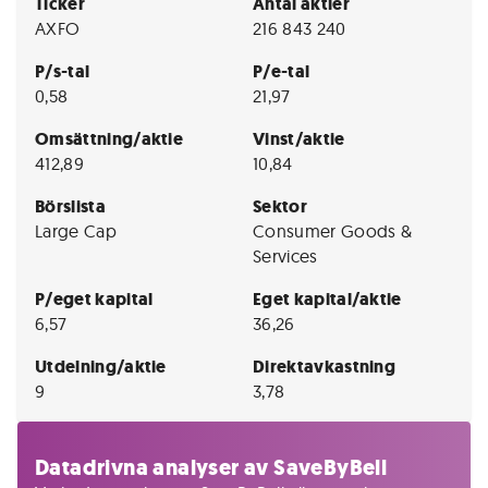
Ticker
Antal aktier
AXFO
216 843 240
P/s-tal
P/e-tal
0,58
21,97
Omsättning/aktie
Vinst/aktie
412,89
10,84
Börslista
Sektor
Large Cap
Consumer Goods &
Services
P/eget kapital
Eget kapital/aktie
6,57
36,26
Utdelning/aktie
Direktavkastning
9
3,78
Datadrivna analyser av SaveByBell