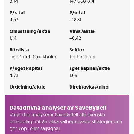
BIM
147 668 814
P/s-tal
P/e-tal
4,53
−12,31
Omsättning/aktie
Vinst/aktie
1,14
−0,42
Börslista
Sektor
First North Stockholm
Technology
P/eget kapital
Eget kapital/aktie
4,73
1,09
Utdelning/aktie
Direktavkastning
Datadrivna analyser av SaveByBell
Varje dag analyserar SaveByBell alla svenska
börsbolag utifrån olika välbeprövade strategier och
ger köp- eller säljsignal.