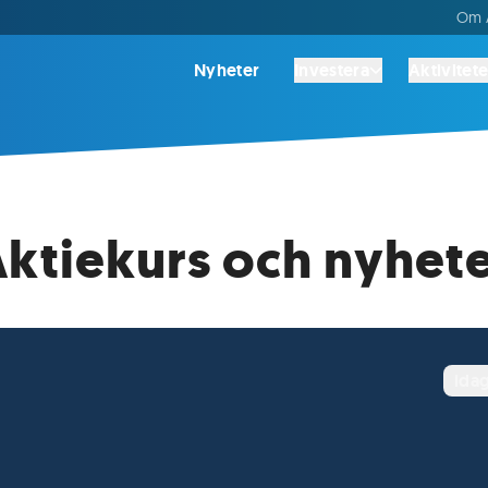
Om A
Nyheter
Investera
Aktivitete
Aktiekurs och nyhet
ida