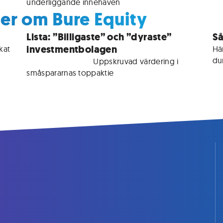
er om Bure Equity
Lista: ”Billigaste” och ”dyraste”
Så
investmentbolagen
at 
Här
du
För medlemmar • 
Uppskruvad värdering i 
småspararnas toppaktie