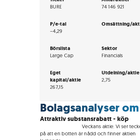
BURE
74 146 921
P/e-tal
Omsättning/akt
−4,29
Börslista
Sektor
Large Cap
Financials
Eget
Utdelning/aktie
kapital/aktie
2,75
267,15
Bolagsanalyser om
Attraktiv substansrabatt - köp
För medlemmar • 
Veckans aktie: Vi ser teck
på att en botten är nådd och finner aktien 