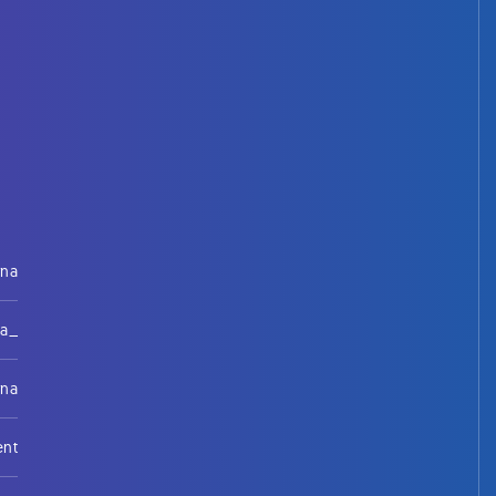
rna
na_
rna
ent