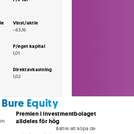
ie
Vinst/aktie
−63,16
P/eget kapital
1,01
Direktavkastning
1,02
 Bure Equity
Premien i investmentbolaget
alldeles för hög
en 
För medlemmar • 
Bättre att köpa de 