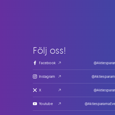
Följ oss!
Facebook
@Aktiespara
Instagram
@Aktiesparar
X
@Aktiespara
Youtube
@AktiespararnaEv