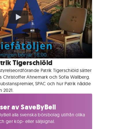
atrik Tigerschiöld
tyrelseordförande Patrik Tigerschiöld sätter
s Christoffer Ahnemark och Sofia Wallberg.
substanspremier, SPAC och hur Patrik nådde
ån 2021.
ser av SaveByBell
yBell alla svenska börsbolag utifrån olika
 ger köp- eller säljsignal.