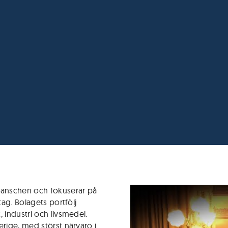
ranschen och fokuserar på
tag. Bolagets portfölj
 industri och livsmedel.
erige, med störst närvaro i