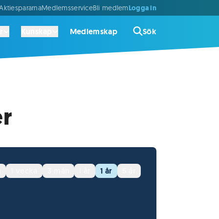
Logga in
ktiespararna
Medlemsservice
Bli medlem
r
Kunskap
Medlemskap
Sök
er
g
1 vecka
3 mån
i år
1 år
5 år