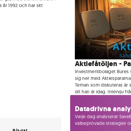
år 1992 och har sitt
Aktiefåtöljen - P
Investmentbolaget Bures s
sig ner med Aktiespararna
Teman som diskuteras är 
dit han är idag. Intervju fr
Datadrivna analy
Varje dag analyserar SaveB
välbeprövade strategier och
P/s-tal