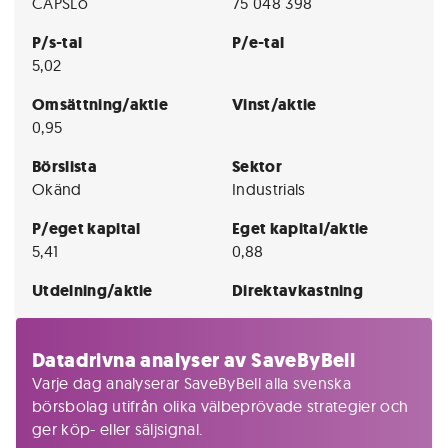
CAPSLo
75 048 398
P/s-tal
P/e-tal
5,02
Omsättning/aktie
Vinst/aktie
0,95
Börslista
Sektor
Okänd
Industrials
P/eget kapital
Eget kapital/aktie
5,41
0,88
Utdelning/aktie
Direktavkastning
Datadrivna analyser av SaveByBell
Varje dag analyserar SaveByBell alla svenska
börsbolag utifrån olika välbeprövade strategier och
ger köp- eller säljsignal.