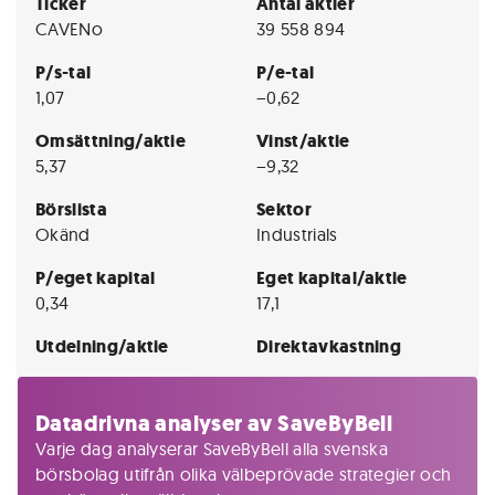
Ticker
Antal aktier
CAVENo
39 558 894
P/s-tal
P/e-tal
1,07
−0,62
Omsättning/aktie
Vinst/aktie
5,37
−9,32
Börslista
Sektor
Okänd
Industrials
P/eget kapital
Eget kapital/aktie
0,34
17,1
Utdelning/aktie
Direktavkastning
Datadrivna analyser av SaveByBell
Varje dag analyserar SaveByBell alla svenska
börsbolag utifrån olika välbeprövade strategier och