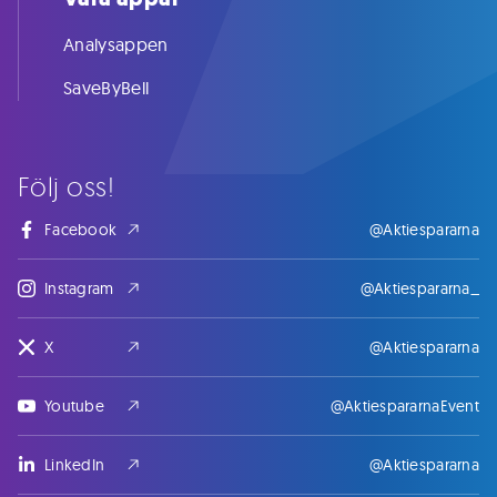
Analysappen
SaveByBell
Följ oss!
Facebook
@Aktiespararna
Instagram
@Aktiespararna_
X
@Aktiespararna
Youtube
@AktiespararnaEvent
LinkedIn
@Aktiespararna