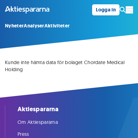
Logga in
Öpp
Nyheter
Analyser
Aktiviteter
Kunde inte hämta data för bolaget Chordate Medical
Holding
Aktiespararna
Om Aktiespararna
Press