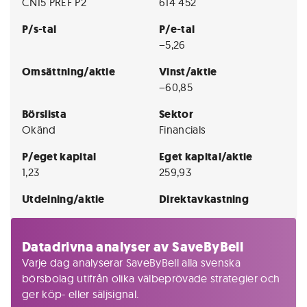
CNI5 PREF P2
614 452
P/s-tal
P/e-tal
−5,26
Omsättning/aktie
Vinst/aktie
−60,85
Börslista
Sektor
Okänd
Financials
P/eget kapital
Eget kapital/aktie
1,23
259,93
Utdelning/aktie
Direktavkastning
Datadrivna analyser av SaveByBell
Varje dag analyserar SaveByBell alla svenska
börsbolag utifrån olika välbeprövade strategier och
ger köp- eller säljsignal.