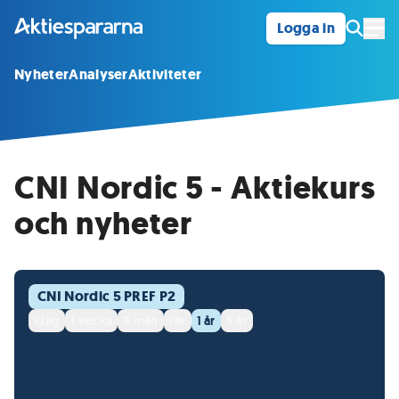
Logga in
Öpp
Nyheter
Analyser
Aktiviteter
CNI Nordic 5 - Aktiekurs
och nyheter
CNI Nordic 5 PREF P2
idag
1 vecka
3 mån
i år
1 år
5 år