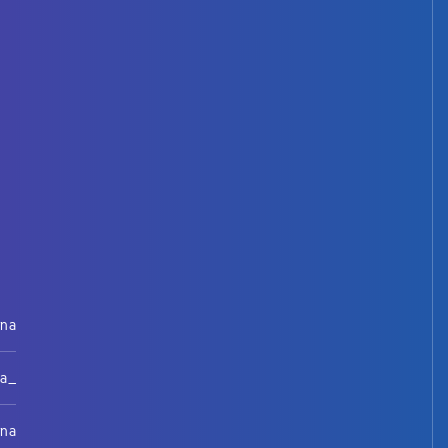
rna
na_
rna