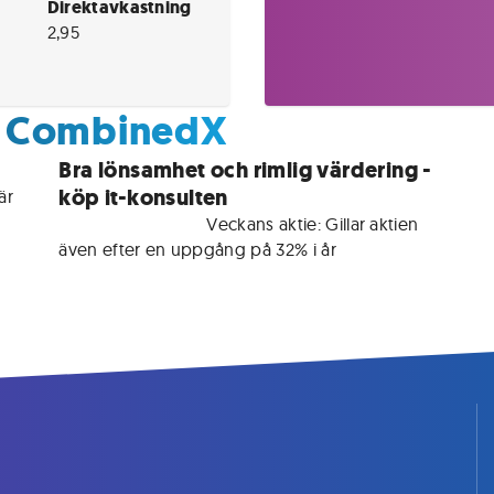
Direktavkastning
2,95
m CombinedX
Bra lönsamhet och rimlig värdering -
köp it-konsulten
r 
För medlemmar • 
Veckans aktie: Gillar aktien 
även efter en uppgång på 32% i år