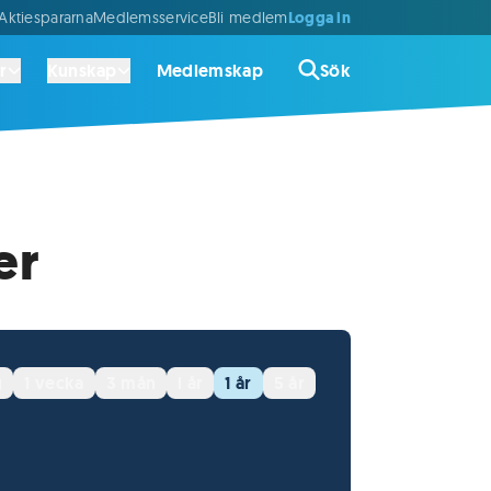
Logga in
ktiespararna
Medlemsservice
Bli medlem
r
Kunskap
Medlemskap
Sök
er
g
1 vecka
3 mån
i år
1 år
5 år