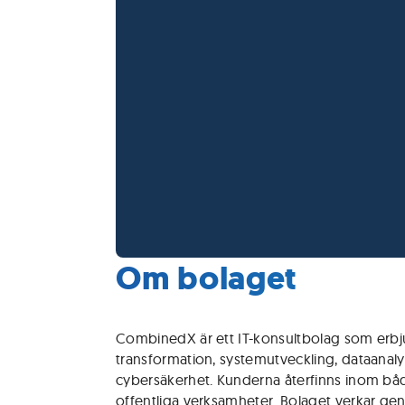
Om bolaget
CombinedX är ett IT-konsultbolag som erbju
transformation, systemutveckling, dataanal
cybersäkerhet. Kunderna återfinns inom båd
offentliga verksamheter. Bolaget verkar gen