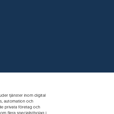
der tjänster inom digital
ys, automation och
e privata företag och
om flera specialistbolag i