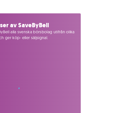
ser av SaveByBell
yBell alla svenska börsbolag utifrån olika
 ger köp- eller säljsignal.