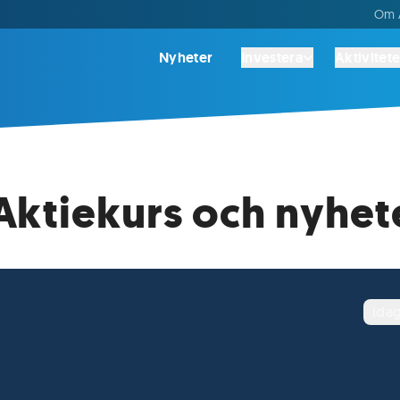
Om A
Nyheter
Investera
Aktivitete
ktiekurs och nyhet
ida