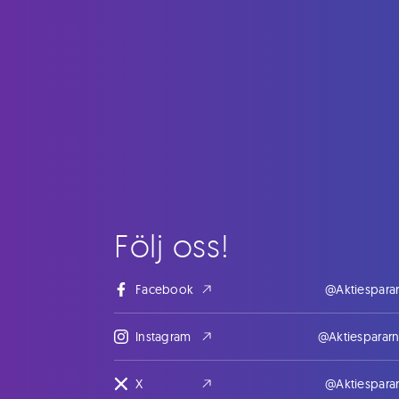
Följ oss!
Facebook
@Aktiespara
Instagram
@Aktiesparar
X
@Aktiespara