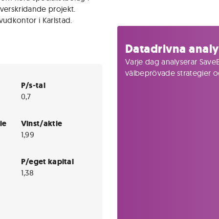
verskridande projekt.
udkontor i Karlstad.
Datadrivna analy
Varje dag analyserar SaveB
välbeprövade strategier och
P/s-tal
0,7
ie
Vinst/aktie
1,99
P/eget kapital
1,38