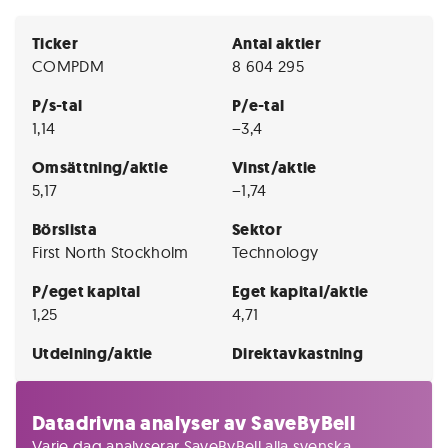
Ticker
Antal aktier
COMPDM
8 604 295
P/s-tal
P/e-tal
1,14
−3,4
Omsättning/aktie
Vinst/aktie
5,17
−1,74
Börslista
Sektor
First North Stockholm
Technology
P/eget kapital
Eget kapital/aktie
1,25
4,71
Utdelning/aktie
Direktavkastning
Datadrivna analyser av SaveByBell
Varje dag analyserar SaveByBell alla svenska