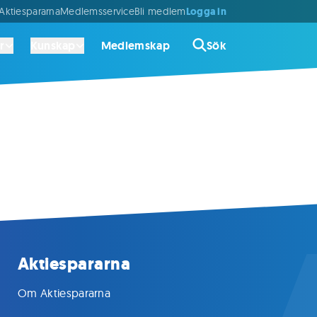
Logga in
ktiespararna
Medlemsservice
Bli medlem
r
Kunskap
Medlemskap
Sök
Aktiespararna
Om Aktiespararna