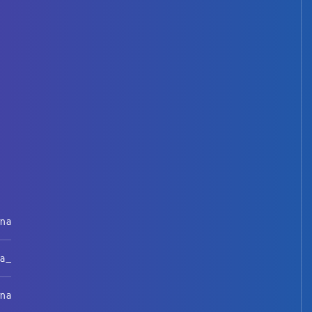
rna
na_
rna