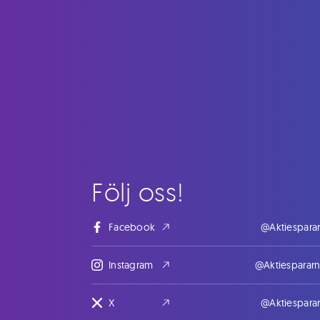
Följ oss!
Facebook
@Aktiespara
Instagram
@Aktiesparar
X
@Aktiespara