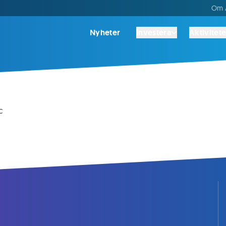
Om A
Nyheter
Investera
Aktivitete
c