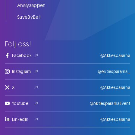
Analysappen
SaveByBell
Följ oss!
Facebook
@Aktiespararna
Instagram
@Aktiespararna_
X
@Aktiespararna
Youtube
@AktiespararnaEvent
LinkedIn
@Aktiespararna