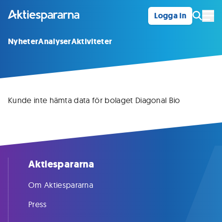
Logga in
Öpp
Nyheter
Analyser
Aktiviteter
Kunde inte hämta data för bolaget Diagonal Bio
Aktiespararna
Om Aktiespararna
Press