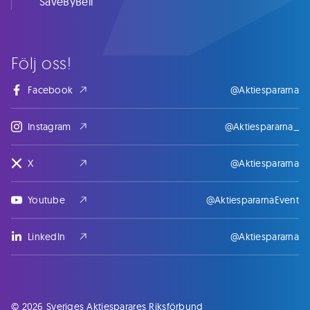
SaveByBell
Följ oss!
Facebook
@Aktiespararna
Instagram
@Aktiespararna_
X
@Aktiespararna
Youtube
@AktiespararnaEvent
LinkedIn
@Aktiespararna
© 2026 Sveriges Aktiesparares Riksförbund