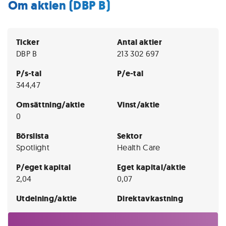
Om aktien (DBP B)
Ticker
Antal aktier
DBP B
213 302 697
P/s-tal
P/e-tal
344,47
Omsättning/aktie
Vinst/aktie
0
Börslista
Sektor
Spotlight
Health Care
P/eget kapital
Eget kapital/aktie
2,04
0,07
Utdelning/aktie
Direktavkastning