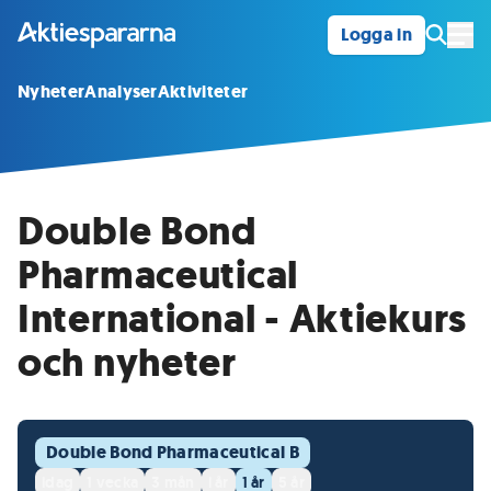
Logga in
Öpp
Nyheter
Analyser
Aktiviteter
Double Bond
Pharmaceutical
International - Aktiekurs
och nyheter
Double Bond Pharmaceutical B
idag
1 vecka
3 mån
i år
1 år
5 år