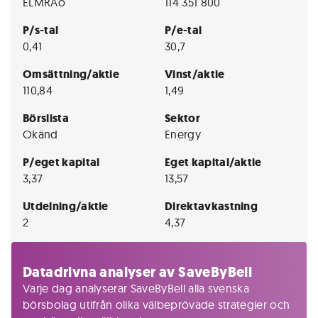
ELMRAo
114 351 800
P/s-tal
P/e-tal
0,41
30,7
Omsättning/aktie
Vinst/aktie
110,84
1,49
Börslista
Sektor
Okänd
Energy
P/eget kapital
Eget kapital/aktie
3,37
13,57
Utdelning/aktie
Direktavkastning
2
4,37
Datadrivna analyser av SaveByBell
Varje dag analyserar SaveByBell alla svenska
börsbolag utifrån olika välbeprövade strategier och