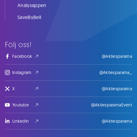
Analysappen
SaveByBell
Följ oss!
Facebook
@Aktiespararna
Instagram
@Aktiespararna_
X
@Aktiespararna
Youtube
@AktiespararnaEvent
LinkedIn
@Aktiespararna