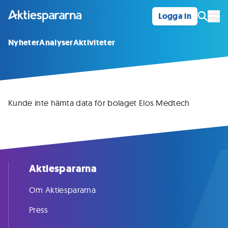
Logga in
Öpp
Nyheter
Analyser
Aktiviteter
Kunde inte hämta data för bolaget Elos Medtech
Aktiespararna
Om Aktiespararna
Press