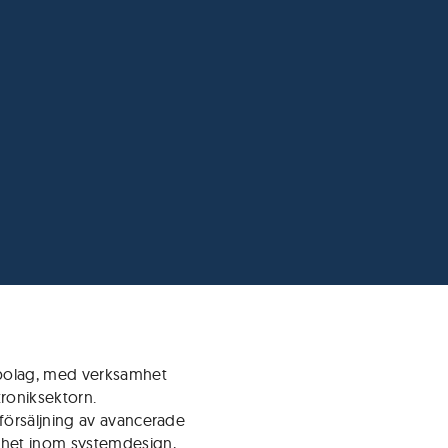
ibolag, med verksamhet
troniksektorn.
försäljning av avancerade
het inom systemdesign,