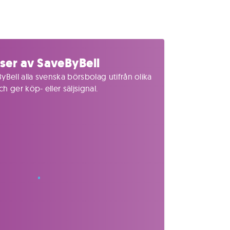
ser av SaveByBell
yBell alla svenska börsbolag utifrån olika
 ger köp- eller säljsignal.