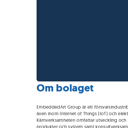
Om bolaget
EmbeddedArt Group är ett försvarsindustr
även inom Internet of Things (IoT) och elek
Kärnverksamheten omfattar utveckling och 
produkter och system samt konsultverksam