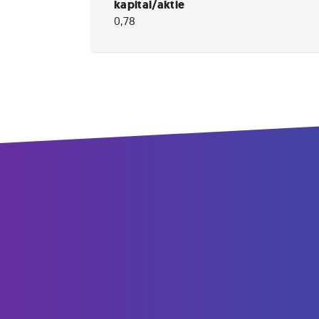
kapital/aktie
0,78