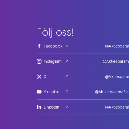
Följ oss!
Facebook
@Aktiespara
Instagram
@Aktiesparar
X
@Aktiespara
Youtube
@AktiespararnaEv
LinkedIn
@Aktiespara