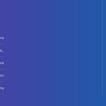
rna
na_
rna
ent
rna