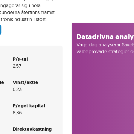
ngagerar sig i hela
Kunderna återfinns främst
onikindustrin i stort.
)
Datadrivna analy
Varje dag analyserar SaveB
välbeprövade strategier och
P/s-tal
2,57
ie
Vinst/aktie
0,23
P/eget kapital
8,36
Direktavkastning