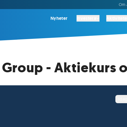
Om A
Nyheter
Investera
Aktivitete
Group - Aktiekurs o
ida