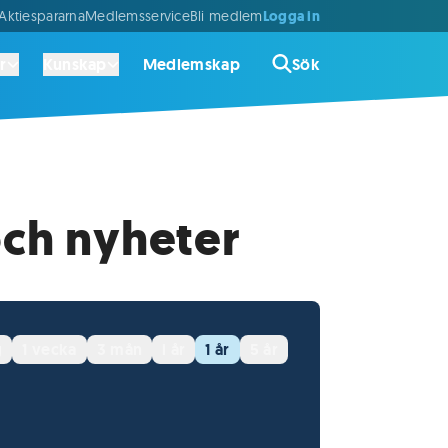
Logga in
ktiespararna
Medlemsservice
Bli medlem
r
Kunskap
Medlemskap
Sök
ch nyheter
g
1 vecka
3 mån
i år
1 år
5 år