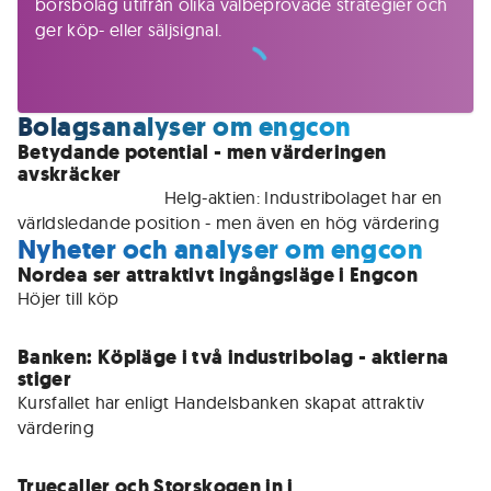
börsbolag utifrån olika välbeprövade strategier och
ger köp- eller säljsignal.
Bolagsanalyser om engcon
Betydande potential - men värderingen
avskräcker
För medlemmar • 
Helg-aktien: Industribolaget har en 
världsledande position - men även en hög värdering 
Nyheter och analyser om engcon
Nordea ser attraktivt ingångsläge i Engcon
Höjer till köp
Banken: Köpläge i två industribolag - aktierna
stiger
Kursfallet har enligt Handelsbanken skapat attraktiv 
värdering
Truecaller och Storskogen in i