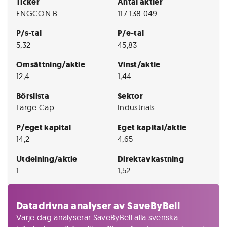
Ticker
Antal aktier
ENGCON B
117 138 049
P/s-tal
P/e-tal
5,32
45,83
Omsättning/aktie
Vinst/aktie
12,4
1,44
Börslista
Sektor
Large Cap
Industrials
P/eget kapital
Eget kapital/aktie
14,2
4,65
Utdelning/aktie
Direktavkastning
1
1,52
Datadrivna analyser av SaveByBell
Varje dag analyserar SaveByBell alla svenska