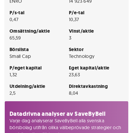
ENRO
14 923 649
P/s-tal
P/e-tal
0,47
10,37
Omsättning/aktie
Vinst/aktie
65,59
3
Börslista
Sektor
Small Cap
Technology
P/eget kapital
Eget kapital/aktie
1,32
23,63
Utdelning/aktie
Direktavkastning
2,5
8,04
Datadrivna analyser av SaveByBell
Varje dag analyserar SaveByBell alla svenska
börsbolag utifrån olika välbeprövade strategier och