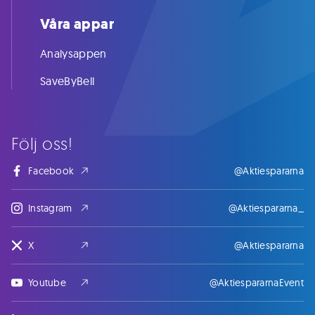
Våra appar
Analysappen
SaveByBell
Följ oss!
Facebook
@Aktiespararna
Instagram
@Aktiespararna_
X
@Aktiespararna
Youtube
@AktiespararnaEvent